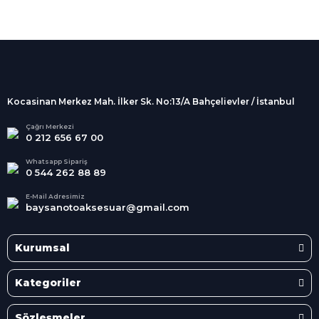
%100 Güvenli
Alışveriş
256Bit SSL sertifikası
İndirimli Ürünler
Tüm siparişleriniz 2 iş günü içerisinde
kargolanmaktadır.
Kocasinan Merkez Mah. İlker Sk. No:13/A Bahçelievler / İstanbul
Kredi Kartına Taksit
Süper
İndirimler
Tüm Kredi Kartlarına taksit
Çağrı Merkezi
0 212 656 67 00
seçenekleri
Her Ay Her
Kategoride
Whatsapp Sipariş
0 544 262 88 89
E-Mail Adresimiz
baysanotoaksesuar@gmail.com
Kurumsal
Kategoriler
Sözleşmeler