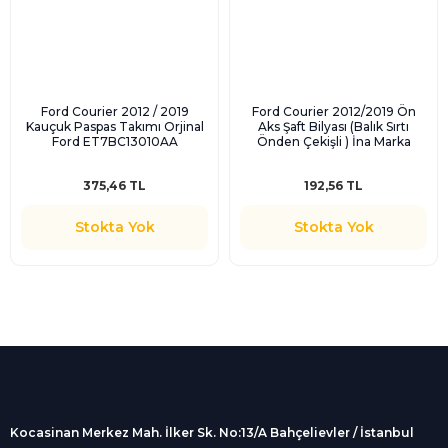
Ford Courier 2012 / 2019
Ford Courier 2012/2019 Ön
Kauçuk Paspas Takımı Orjinal
Aks Şaft Bilyası (Balık Sırtı
Ford ET7BC13010AA
Önden Çekişli ) İna Marka
712076410
375,46 TL
192,56 TL
Stokta Yok
Stokta Yok
%100 Güvenli
Alışveriş
256Bit SSL sertifikası
İndirimli Ürünler
Tüm siparişleriniz 2 iş günü içerisinde
kargolanmaktadır.
Kocasinan Merkez Mah. İlker Sk. No:13/A Bahçelievler / İstanbul
Kredi Kartına Taksit
Süper