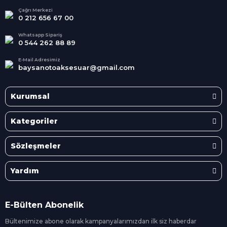
İndirimler
Tüm Kredi Kartlarına taksit
Çağrı Merkezi
0 212 656 67 00
seçenekleri
Her Ay Her
Kategoride
Whatsapp Sipariş
0 544 262 88 89
E-Mail Adresimiz
baysanotoaksesuar@gmail.com
Kurumsal
Kategoriler
Sözleşmeler
Yardım
E-Bülten Abonelik
Bültenimize abone olarak kampanyalarımızdan ilk siz
haberdar