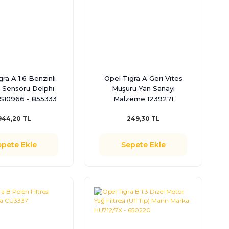
ra A 1.6 Benzinli
Opel Tigra A Geri Vites
 Sensörü Delphi
Müşürü Yan Sanayi
S10966 - 855333
Malzeme 1239271
944,20 TL
249,30 TL
epete Ekle
Sepete Ekle