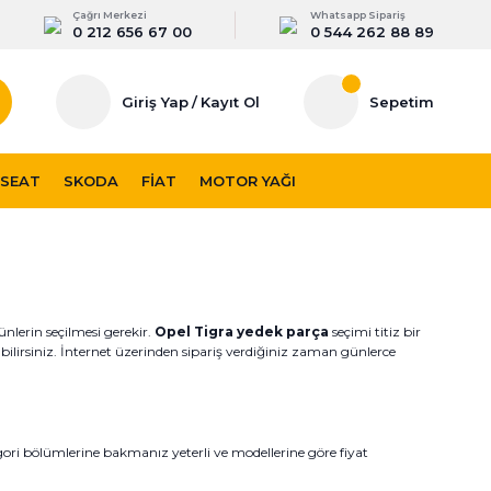
Çağrı Merkezi
Whatsapp Sipariş
0 212 656 67 00
0 544 262 88 89
Giriş Yap
/
Kayıt Ol
Sepetim
SEAT
SKODA
FIAT
MOTOR YAĞI
ünlerin seçilmesi gerekir.
Opel Tigra yedek parça
seçimi titiz bir
labilirsiniz. İnternet üzerinden sipariş verdiğiniz zaman günlerce
gori bölümlerine bakmanız yeterli ve modellerine göre fiyat
online sipariş verdiğiniz zaman garantili ürünleri daha kolay