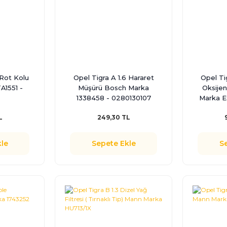
 Rot Kolu
Opel Tigra A 1.6 Hararet
Opel Tig
A1551 -
Müşürü Bosch Marka
Oksijen
1338458 - 0280130107
Marka E
L
249,30 TL
le
Sepete Ekle
S