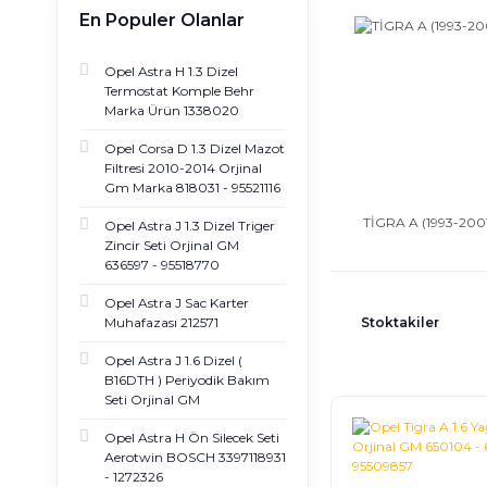
bulabilir ve ürünün detaylı
En Populer Olanlar
Araç sahipleri yedek parç
Opel Astra H 1.3 Dizel
internet üzerinde yer ala
Termostat Komple Behr
çıkarırsınız. Birinci sını
Marka Ürün 1338020
Opel Tigra 
Opel Corsa D 1.3 Dizel Mazot
Filtresi 2010-2014 Orjinal
Hava filtresi, yağ filtres
Gm Marka 818031 - 95521116
yenileştirme potansiyeli ka
modelin değişik ürünlerin
TİGRA A (1993-200
Opel Astra J 1.3 Dizel Triger
Zincir Seti Orjinal GM
636597 - 95518770
Seçim yaparken aracın öze
Güvenli kargo sistemi ile
Opel Astra J Sac Karter
vermeden önce aracınızın 
Stoktakiler
Muhafazası 212571
istediğiniz modele sahip
Opel Astra J 1.6 Dizel (
B16DTH ) Periyodik Bakım
Seti Orjinal GM
Opel Astra H Ön Silecek Seti
Aerotwin BOSCH 3397118931
- 1272326