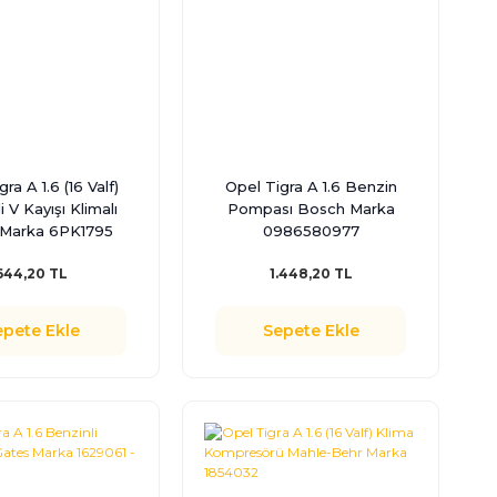
ra A 1.6 (16 Valf)
Opel Tigra A 1.6 Benzin
i V Kayışı Klimalı
Pompası Bosch Marka
 Marka 6PK1795
0986580977
644,20 TL
1.448,20 TL
epete Ekle
Sepete Ekle