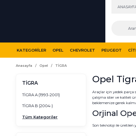
ANASAYF
KATEGORILER
OPEL
CHEVROLET
PEUGEOT
CI
Anasayfa
Opel
TİGRA
Opel Tig
TİGRA
Araçlar için yedek parça 
TİGRA A (1993-2001)
çalışma ister ve kaliteli 
beklemenize gerek kalmaz v
TİGRA B (2004-)
Orjinal Ope
Tüm Kategoriler
Son teknoloji ile üretilen
karşılaştırma yapmanız y