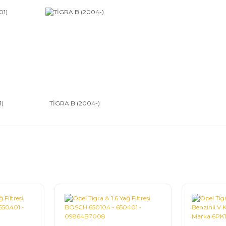
 özelliklerini de kolay şekilde öğrenebilirsiniz.
a seçimi yaparken kaliteli ürünleri seçtikleri zaman aracın sürüş, yolcu emniye
n kategori sayfalarına bakarak daha kolay şekilde bulabilirsiniz. Uzun seyahatle
f kaliteli malzemeler kullanılarak üretilen yedek parçaları satın alırken ambalajl
Aksesuar Çeşitleri
i, far, yedek su deposu ve tüm yedek parça sistemlerinin kaliteli alaşımlardan ol
psamındadır. Belirli teknik özelliklere sahip olarak üretilir. Son teknolojiyi takip
i görebilir.
Opel Tigra aksesuar
çeşitleri farklı özellikler barındırır.
1)
TİGRA B (2004-)
lliklerine dikkat edilmeli. Aracın ömrünü uzatan yedek parçalar ile aracınızı 
 seçtiğiniz ürün istediğiniz adrese teslim edilir. Kolay ödeme seçenekleriyle büt
özelliklerini çok iyi bilmeli ve aracınıza uygun ürünleri seçmelisiniz. İnternet 
 olursunuz. Kampanyalı ürünlerden faydalanacağınız gibi uygun fiyatlı modelle