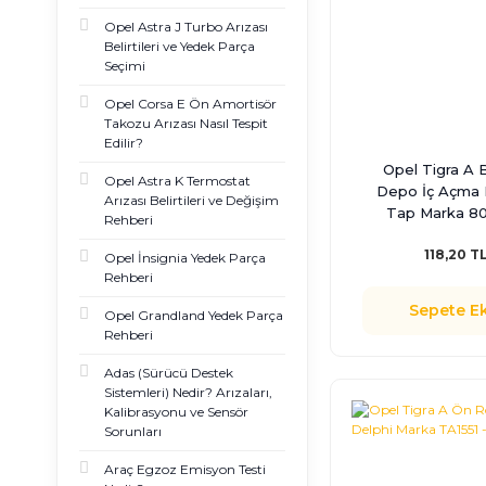
Opel Astra J Turbo Arızası
Belirtileri ve Yedek Parça
Seçimi
Opel Corsa E Ön Amortisör
Takozu Arızası Nasıl Tespit
Edilir?
Opel Tigra A 
Opel Astra K Termostat
Depo İç Açma 
Arızası Belirtileri ve Değişim
Tap Marka 8
Rehberi
118,20 T
Opel İnsignia Yedek Parça
Rehberi
Sepete Ek
Opel Grandland Yedek Parça
Rehberi
Adas (Sürücü Destek
Sistemleri) Nedir? Arızaları,
Kalibrasyonu ve Sensör
Sorunları
Araç Egzoz Emisyon Testi