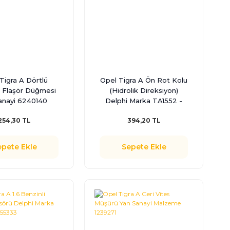
Tigra A Dörtlü
Opel Tigra A Ön Rot Kolu
 Flaşör Düğmesi
(Hidrolik Direksiyon)
anayi 6240140
Delphi Marka TA1552 -
322158
254,30 TL
394,20 TL
epete Ekle
Sepete Ekle