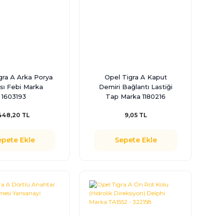
gra A Arka Porya
Opel Tigra A Kaput
ası Febi Marka
Demiri Bağlantı Lastiği
1603193
Tap Marka 1180216
448,20 TL
9,05 TL
epete Ekle
Sepete Ekle