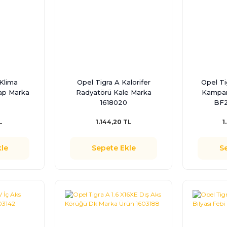
Klima
Opel Tigra A Kalorifer
Opel Ti
ap Marka
Radyatörü Kale Marka
Kampan
1618020
BF2
L
1.144,20 TL
1
le
Sepete Ekle
S