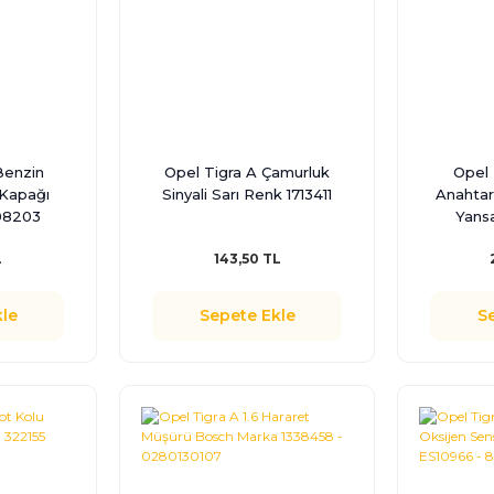
Benzin
Opel Tigra A Çamurluk
Opel 
Kapağı
Sinyali Sarı Renk 1713411
Anahtar
08203
Yans
L
143,50 TL
le
Sepete Ekle
S