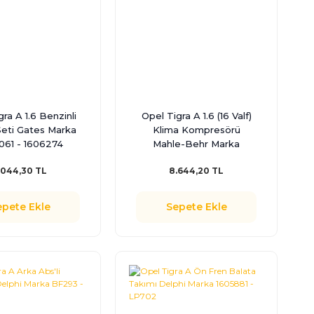
ra A 1.6 Benzinli
Opel Tigra A 1.6 (16 Valf)
Seti Gates Marka
Klima Kompresörü
061 - 1606274
Mahle-Behr Marka
1854032
.044,30 TL
8.644,20 TL
epete Ekle
Sepete Ekle