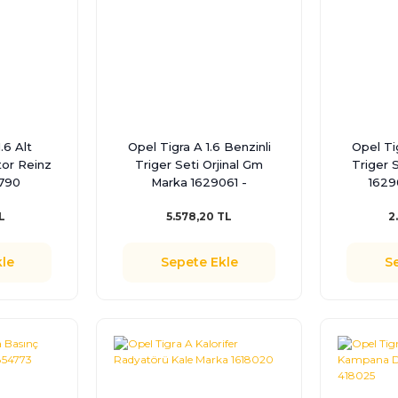
.6 Alt
Opel Tigra A 1.6 Benzinli
Opel Tig
tor Reinz
Triger Seti Orjinal Gm
Triger 
790
Marka 1629061 -
1629
95516734
L
5.578,20 TL
2
le
Sepete Ekle
S