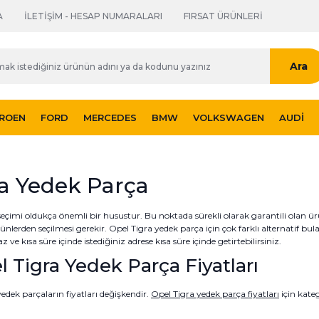
A
İLETİŞİM - HESAP NUMARALARI
FIRSAT ÜRÜNLERİ
Ara
TROEN
FORD
MERCEDES
BMW
VOLKSWAGEN
AUDI
ra Yedek Parça
seçimi oldukça önemli bir husustur. Bu noktada sürekli olarak garantili olan ür
ürünlerden seçilmesi gerekir. Opel Tigra yedek parça için çok farklı alternatif bu
e kısa süre içinde istediğiniz adrese kısa süre içinde getirtebilirsiniz.
l Tigra Yedek Parça Fiyatları
 yedek parçaların fiyatları değişkendir.
Opel Tigra yedek parça fiyatları
için kate
eterlidir. Bütçenize uygun olarak seçeceğiniz tüm yedek parça ve aksesuarları 