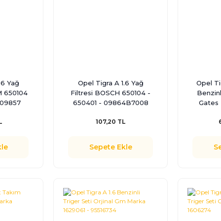
.6 Yağ
Opel Tigra A 1.6 Yağ
Opel Tig
GM 650104
Filtresi BOSCH 650104 -
Benzinl
509857
650401 - 09864B7008
Gates
L
107,20 TL
le
Sepete Ekle
S