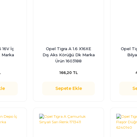
6 16V İç
Opel Tigra A 1.6 X16XE
Opel Ti
 Marka
Dış Aks Körüğü Dk Marka
Bily
Ürün 1603188
L
166,20 TL
le
Sepete Ekle
S