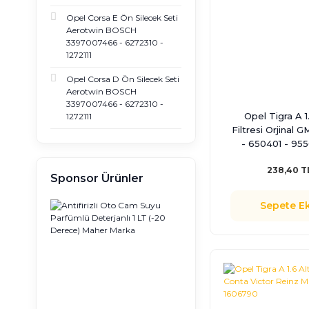
Opel Corsa E Ön Silecek Seti
Aerotwin BOSCH
3397007466 - 6272310 -
1272111
Opel Corsa D Ön Silecek Seti
Aerotwin BOSCH
3397007466 - 6272310 -
Opel Tigra A 1
1272111
Filtresi Orjinal 
- 650401 - 95
238,40 T
Sponsor Ürünler
Sepete Ek