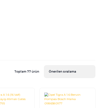
ti ve araç ömrünü de uzatır. Opel Tigra orjinal yedek parça seçimini
rinizi daha güvenli şekilde yapacağınız gibi sürüş keyfinizin de tadını
ama sistemine de dikkat edilmeli.
ması da çok önemli. Opel Tigra parçaları
günümüz teknolojisinde
 edenler internet üzerindeki yenilikleri takip edebilir ve istediği
daha güvenli şekilde sürer, uzun seyahatlerinizde zorluk çekmezsiniz.
çenize uygun şekilde ödemenizi yapabilirsiniz. Yedek parça siparişi
ile yapacağınız alışverişlerde zaman kazanır ve kısa süre içinde
Toplam 77 ürün
re kolay şekilde sahip olursunuz.