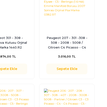
ot 301 - 308 -
Peugeot 207 - 301 -308 -
a Kutusu Orjinal
508 - 2008 - 5008 /
Marka 1440.R2
Citroen C4 Picasso - C4
Cactus - C4 - C3 Picasso
.874,00 TL
3.016,00 TL
- C3 Aircross - C3 - C-
Elysee - C5 - Berlingo (1.6
Hdi) Emme Manifold
epete Ekle
Sepete Ekle
Borusu 2007 Sonrası
Orjinal Psa Marka
0382.RT