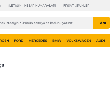
A
İLETİŞİM - HESAP NUMARALARI
FIRSAT ÜRÜNLERİ
Ara
TROEN
FORD
MERCEDES
BMW
VOLKSWAGEN
AUDI
ça