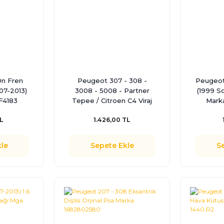
n Fren
Peugeot 307 - 308 -
Peugeot
07-2013)
3008 - 5008 - Partner
(1999 So
F4183
Tepee / Citroen C4 Viraj
Mark
Askı Z Rotu Orjinal Psa
TL
1.426,00 TL
Marka 1614281180
le
Sepete Ekle
S