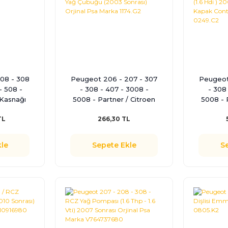
08 - 308
Peugeot 206 - 207 - 307
Peugeot
- 508 -
- 308 - 407 - 3008 -
- 308
Kasnağı
5008 - Partner / Citroen
5008 - 
jinal Psa
C2 - C3 - C3 Picasso - C4
C3 - C3 
TL
266,30 TL
.55
-C5 - Berlingo 1.6 Hdi Yağ
Picasso
Çubuğu (2003 Sonrası)
(1.6 Hd
Orjinal Psa Marka 1174.G2
Külbütö
le
Sepete Ekle
S
Orji