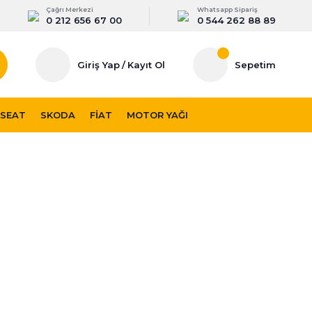
Çağrı Merkezi
Whatsapp Sipariş
0 212 656 67 00
0 544 262 88 89
Giriş Yap
/
Kayıt Ol
Sepetim
SEAT
SKODA
FIAT
MOTOR YAĞI