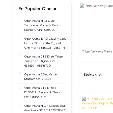
En Populer Olanlar
Opel Astra H 1.3 Dizel
Termostat Komple Behr
Marka Ürün 1338020
Opel Corsa D 1.3 Dizel Mazot
Filtresi 2010-2014 Orjinal
Gm Marka 818031 - 95521116
Triger Ve Kayış Parçal
Opel Astra J 1.3 Dizel Triger
Zincir Seti Orjinal GM
636597 - 95518770
Opel Astra J Sac Karter
Stoktakiler
Muhafazası 212571
Opel Astra J 1.6 Dizel (
B16DTH ) Periyodik Bakım
Seti Orjinal GM
Opel Astra H Ön Silecek Seti
Aerotwin BOSCH 3397118931