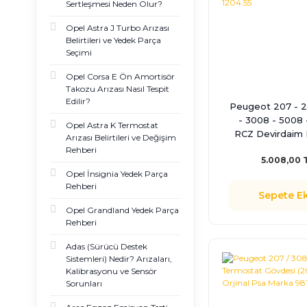
Sertleşmesi Neden Olur?
Opel Astra J Turbo Arızası
Belirtileri ve Yedek Parça
Seçimi
Opel Corsa E Ön Amortisör
Takozu Arızası Nasıl Tespit
Edilir?
Peugeot 207 - 2
- 3008 - 5008 
Opel Astra K Termostat
RCZ Devirdaim 
Arızası Belirtileri ve Değişim
(2007 Sonrası) Or
Rehberi
5.008,00 
Marka 1204
Opel İnsignia Yedek Parça
Rehberi
Sepete Ek
Opel Grandland Yedek Parça
Rehberi
Adas (Sürücü Destek
Sistemleri) Nedir? Arızaları,
Kalibrasyonu ve Sensör
Sorunları