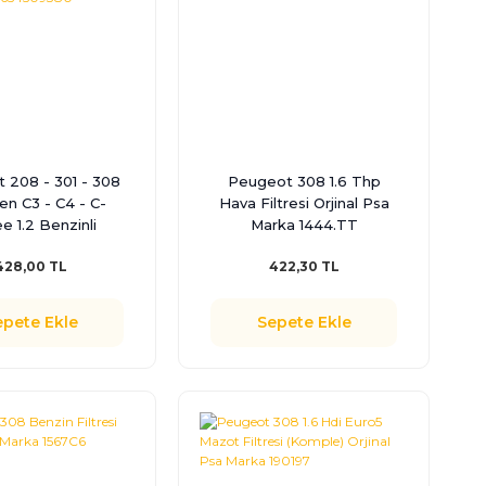
 208 - 301 - 308
Peugeot 308 1.6 Thp
oen C3 - C4 - C-
Hava Filtresi Orjinal Psa
e 1.2 Benzinli
Marka 1444.TT
e Bujisi Orjinal
428,00 TL
422,30 TL
rka 1654509380
epete Ekle
Sepete Ekle