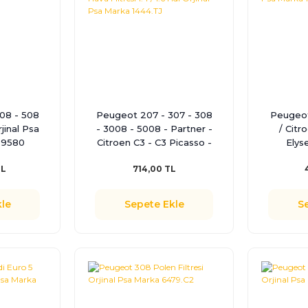
08 - 508
Peugeot 207 - 307 - 308
Peugeot
rjinal Psa
- 3008 - 5008 - Partner -
/ Citr
89580
Citroen C3 - C3 Picasso -
Elyse
C4 - Berlingo Hava
Ateşlem
TL
714,00 TL
Filtresi 1.4 / 1.6 Hdi Orjinal
Psa Ma
Psa Marka 1444.TJ
le
Sepete Ekle
S