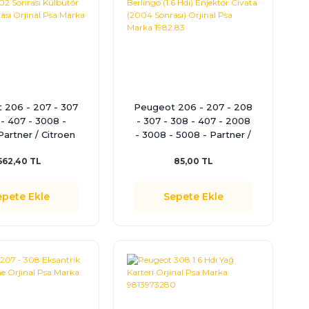
 206 - 207 - 307
Peugeot 206 - 207 - 208
 - 407 - 3008 -
- 307 - 308 - 407 - 2008
Partner / Citroen
- 3008 - 5008 - Partner /
Picasso - C4 - C4
Citroen C3 - C3 Picasso -
562,40 TL
85,00 TL
 - C5 - Berlingo
C4 - C4 Picasso - C5 -
i ) 2002 Sonrası
Berlingo (1.6 Hdi)
r Kapak Contası
Enjektör Civata (2004
epete Ekle
Sepete Ekle
nal Psa Marka
Sonrası) Orjinal Psa Marka
0249.C2
1982.83