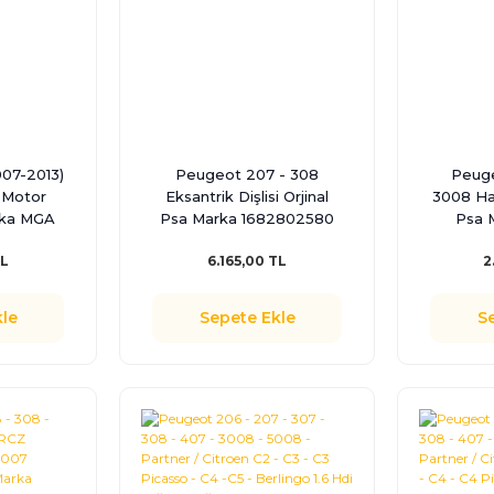
07-2013)
Peugeot 207 - 308
Peuge
t Motor
Eksantrik Dişlisi Orjinal
3008 Hav
rka MGA
Psa Marka 1682802580
Psa 
TL
6.165,00 TL
2
le
Sepete Ekle
S