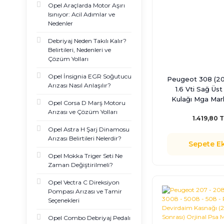
Opel Araçlarda Motor Aşırı
Isınıyor: Acil Adımlar ve
Nedenler
Debriyaj Neden Takılı Kalır?
Belirtileri, Nedenleri ve
Çözüm Yolları
Opel İnsignia EGR Soğutucu
Peugeot 308 (20
Arızası Nasıl Anlaşılır?
1.6 Vti Sağ Üs
Kulağı Mga Ma
Opel Corsa D Marş Motoru
95967
Arızası ve Çözüm Yolları
1.419,80 
Opel Astra H Şarj Dinamosu
Arızası Belirtileri Nelerdir?
Sepete Ek
Opel Mokka Triger Seti Ne
Zaman Değiştirilmeli?
Opel Vectra C Direksiyon
Pompası Arızası ve Tamir
Seçenekleri
Opel Combo Debriyaj Pedalı