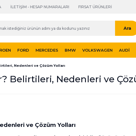
A
İLETİŞİM - HESAP NUMARALARI
FIRSAT ÜRÜNLERİ
Ara
TROEN
FORD
MERCEDES
BMW
VOLKSWAGEN
AUDI
irtileri, Nedenleri ve Çözüm Yolları
? Belirtileri, Nedenleri ve Çö
 Nedenleri ve Çözüm Yolları