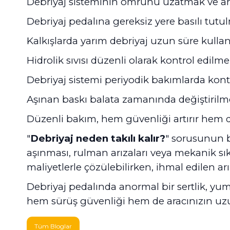
Debriyaj sisteminin ömrünü uzatmak ve arız
Debriyaj pedalına gereksiz yere basılı tutu
Kalkışlarda yarım debriyaj uzun süre kullan
Hidrolik sıvısı düzenli olarak kontrol edilmel
Debriyaj sistemi periyodik bakımlarda kontro
Aşınan baskı balata zamanında değiştirilme
Düzenli bakım, hem güvenliği artırır hem 
"
Debriyaj neden takılı kalır?
" sorusunun bi
aşınması, rulman arızaları veya mekanik sı
maliyetlerle çözülebilirken, ihmal edilen a
Debriyaj pedalında anormal bir sertlik, yu
hem sürüş güvenliği hem de aracınızın uz
Tüm Bloglar