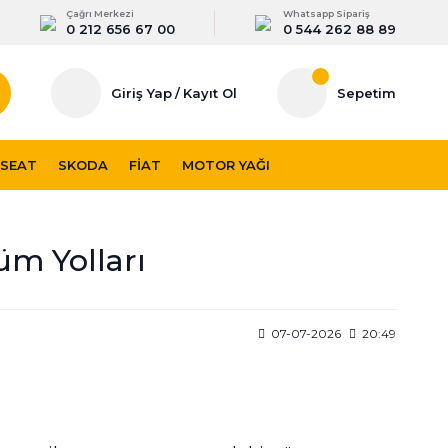
Çağrı Merkezi
Whatsapp Sipariş
0 212 656 67 00
0 544 262 88 89
Giriş Yap
/
Kayıt Ol
Sepetim
SEAT
SKODA
FIAT
MOTOR YAĞI
züm Yolları
07-07-2026
20:49