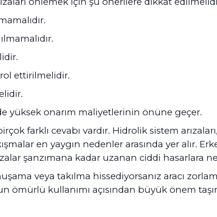
aları önlemek için şu önerilere dikkat edilmelidi
lmamalıdır.
ılmamalıdır.
idir.
l ettirilmelidir.
lidir.
de yüksek onarım maliyetlerinin önüne geçer.
rçok farklı cevabı vardır. Hidrolik sistem arızaları,
kışmalar en yaygın nedenler arasında yer alır. E
rızalar şanzımana kadar uzanan ciddi hasarlara ne
muşama veya takılma hissediyorsanız aracı zorla
un ömürlü kullanımı açısından büyük önem taşır