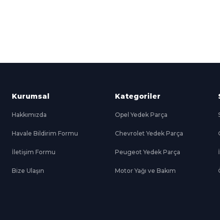
Kredi Kartına Taksit
nü içerisinde
Tüm Kredi Kartlarına taksit
seçenekleri
Kurumsal
Kategoriler
Hakkımızda
Opel Yedek Parça
Havale Bildirim Formu
Chevrolet Yedek Parça
İletişim Formu
Peugeot Yedek Parça
Bize Ulaşın
Motor Yağı ve Bakım