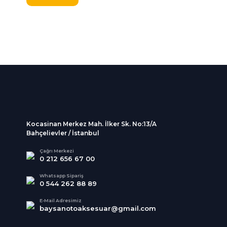
%100 Güvenli
İndirimli Ürünler
Alışveriş
Tüm siparişleriniz 2 iş gü
256Bit SSL sertifikası
kargolanmaktadır.
Kocasinan Merkez Mah. İlker Sk. No:13/A
Bahçelievler / İstanbul
Çağrı Merkezi
0 212 656 67 00
Whatsapp Sipariş
0 544 262 88 89
E-Mail Adresimiz
baysanotoaksesuar@gmail.com