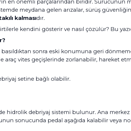
rın en önemli parçalarından biridir. Sürücünün 
stemde meydana gelen arızalar, sürüş güvenliğin
takılı kalması
dır.
irtilerle kendini gösterir ve nasıl çözülür? Bu yaz
r?
ının basıldıktan sonra eski konumuna geri dönm
 araç vites geçişlerinde zorlanabilir, hareket e
iyaj setine bağlı olabilir.
idrolik debriyaj sistemi bulunur. Ana merkez v
unun sonucunda pedal aşağıda kalabilir veya nor