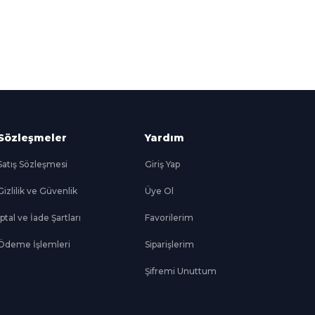
Süper
İndirimler
Her Ay Her
Kategoride
Sözleşmeler
Yardım
Satış Sözleşmesi
Giriş Yap
Gizlilik ve Güvenlik
Üye Ol
İptal ve İade Şartları
Favorilerim
Ödeme İşlemleri
Siparişlerim
Şifremi Unuttum