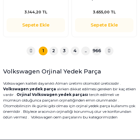
- DEPO 441-1171R-LDEM1
3.144,20 TL
3.655,00 TL
Sepete Ekle
Sepete Ekle
1
2
3
4
..
966
Volkswagen Orjinal Yedek Parça
Volkswagen kaliteli dayanıklı Alman üretimi otomobil üreticisidir .
Volkswagen yedek parça
alırken dikkat edilmesi gereken bir kaç etken
vardır .
Orjinal Volkswagen yedek parçası
tercih edilmeli ve
mümkün olduğunca parçanın orjinalliğinden emin olunmalıdır .
Otomobilinizin ilk günki gibi olması için orjinal yedek parça kullanımı çok
önemlidir . Böylece aracınızın orjinalliği korunmuş olur ve konforundan
ödün vermez . Volkswagen oem parçalarını bu kategorimizden
bulabilirsiniz . Orjinal Oem yedek parça çeşitlerimize sitemizden
bakabileceğiniz gibi müşteri temsilcimiz ile iletişime geçerekte
%100 Güvenli
ulaşabilirsiniz .
Orjinal Volkswagen Yedek Parça
alırken bize
Alışveriş
danışmadan almayın . Aradığınız yedek parça aracınıza uyumlu olup