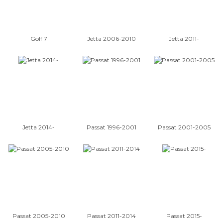
, Toureg , Lupo , Bora , ve tüm Volkswagen yedek parçalarına bir tık ile
ulaşabilirsiniz .
Golf 7
Jetta 2006-2010
Jetta 2011-
Jetta 2014-
Passat 1996-2001
Passat 2001-2005
Passat 2005-2010
Passat 2011-2014
Passat 2015-