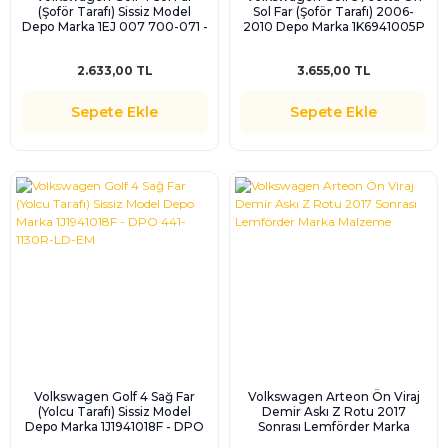
(Şoför Tarafı) Sissiz Model
Sol Far (Şoför Tarafı) 2006-
Depo Marka 1EJ 007 700-071 -
2010 Depo Marka 1K6941005P
DPO 441-1130L-LD-EM
- DPO 441-1171L-LDEM1
2.633,00 TL
3.655,00 TL
Sepete Ekle
Sepete Ekle
Volkswagen Golf 4 Sağ Far
Volkswagen Arteon Ön Viraj
(Yolcu Tarafı) Sissiz Model
Demir Askı Z Rotu 2017
Depo Marka 1J1941018F - DPO
Sonrası Lemförder Marka
441-1130R-LD-EM
Malzeme