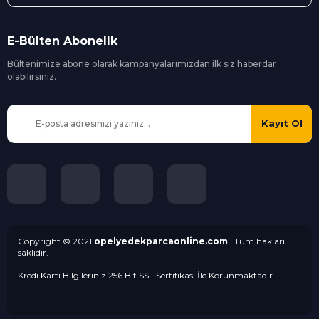
parça çeşidini sipariş vermeniz yeterlidir . Vermiş olduğunuz yedek parça
siparişinizi sizler için gerekli kontrollerini sağladıktan sonra özenle
paketledikten sonra anlaşmalı olduğumuz kargo firmaları ile sizlere
E-Bülten Abonelik
göndermekteyiz . 250 TL ve üzeri alışverişlerinizde motor mekanik ve ufak
trim parçalarında geçerli olmak üzere ücretsiz kargo fırsatını kaçırmayın .
Bültenimize abone olarak kampanyalarımızdan ilk siz
haberdar
Sizler için sizlere volkswagen yedek parçanızı temin ediyoruz .
olabilirsiniz.
Kayıt Ol
Copyright © 2021
opelyedekparcaonline.com
| Tüm hakları
saklıdır.
Kredi Kartı Bilgileriniz 256 Bit SSL Sertifikası İle Korunmaktadır.