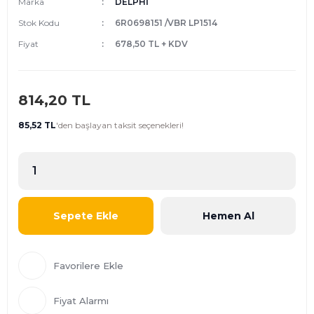
Marka
DELPHİ
Stok Kodu
6R0698151 /VBR LP1514
Fiyat
678,50 TL + KDV
814,20 TL
85,52 TL
'den
başlayan taksit seçenekleri!
Sepete Ekle
Hemen Al
Fiyat Alarmı