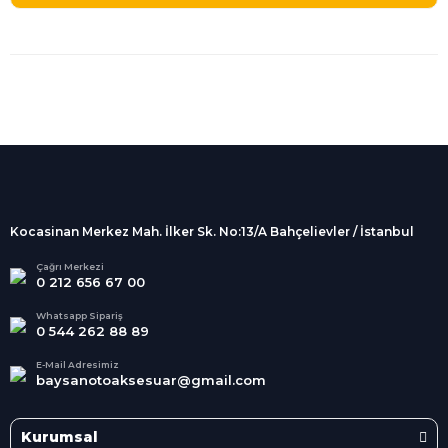
%100 Güvenli
Alışveriş
256Bit SSL sertifikası
İndirimli Ürünler
Tüm siparişleriniz 2 iş günü içerisinde
kargolanmaktadır.
Kocasinan Merkez Mah. İlker Sk. No:13/A Bahçelievler / İstanbul
Kredi Kartına Taksit
Süper
İndirimler
Tüm Kredi Kartlarına taksit
Çağrı Merkezi
0 212 656 67 00
seçenekleri
Her Ay Her
Kategoride
Whatsapp Sipariş
0 544 262 88 89
E-Mail Adresimiz
baysanotoaksesuar@gmail.com
Kurumsal