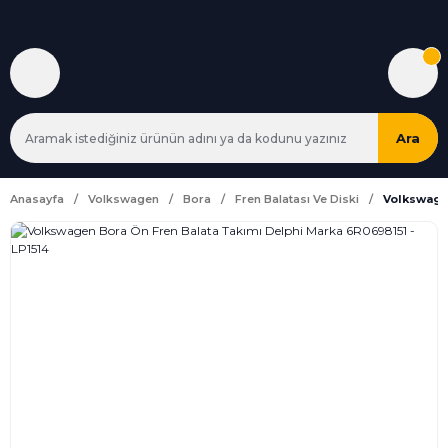
Ara
Anasayfa
Volkswagen
Bora
Fren Balatası Ve Diski
Volkswagen