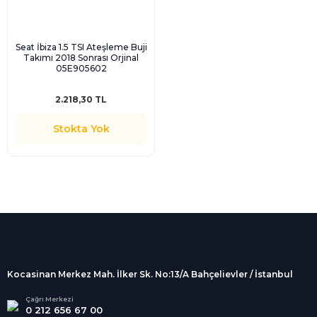
Seat İbiza 1.5 TSI Ateşleme Buji
Takımı 2018 Sonrası Orjinal
05E905602
2.218,30 TL
Stokta Yok
%100 Güvenli
Alışveriş
256Bit SSL sertifikası
İndirimli Ürünler
Tüm siparişleriniz 2 iş günü içerisinde
kargolanmaktadır.
Kocasinan Merkez Mah. İlker Sk. No:13/A Bahçelievler / İstanbul
Kredi Kartına Taksit
Süper
İndirimler
Tüm Kredi Kartlarına taksit
Çağrı Merkezi
0 212 656 67 00
seçenekleri
Her Ay Her