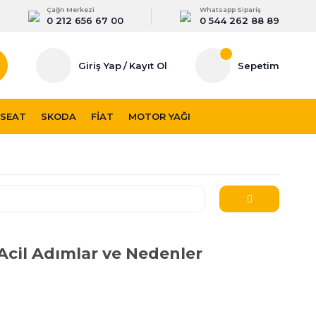
Çağrı Merkezi
Whatsapp Sipariş
0 212 656 67 00
0 544 262 88 89
Giriş Yap
/
Kayıt Ol
Sepetim
SEAT
SKODA
FIAT
MOTOR YAĞI
 Acil Adımlar ve Nedenler