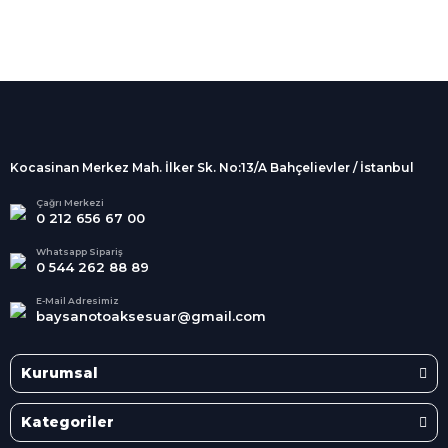
%100 Güvenli
Alışveriş
256Bit SSL sertifikası
İndirimli Ürünler
Tüm siparişleriniz 2 iş günü içerisinde
kargolanmaktadır.
Kocasinan Merkez Mah. İlker Sk. No:13/A Bahçelievler / İstanbul
Kredi Kartına Taksit
Süper
İndirimler
Tüm Kredi Kartlarına taksit
Çağrı Merkezi
0 212 656 67 00
seçenekleri
Her Ay Her
Kategoride
Whatsapp Sipariş
0 544 262 88 89
E-Mail Adresimiz
baysanotoaksesuar@gmail.com
Kurumsal
Kategoriler