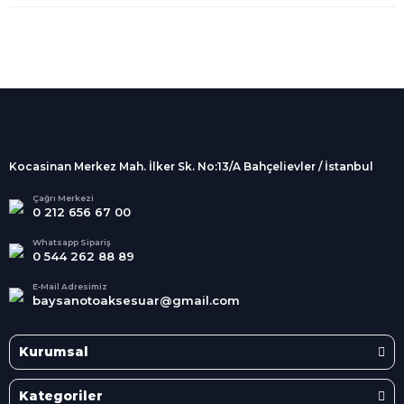
%100 Güvenli
Alışveriş
256Bit SSL sertifikası
İndirimli Ürünler
Tüm siparişleriniz 2 iş günü içerisinde
kargolanmaktadır.
Kocasinan Merkez Mah. İlker Sk. No:13/A Bahçelievler / İstanbul
Kredi Kartına Taksit
Süper
İndirimler
Tüm Kredi Kartlarına taksit
Çağrı Merkezi
0 212 656 67 00
seçenekleri
Her Ay Her
Kategoride
Whatsapp Sipariş
0 544 262 88 89
E-Mail Adresimiz
baysanotoaksesuar@gmail.com
Kurumsal
Kategoriler