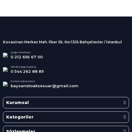
%100 Güvenli
Alışveriş
256Bit SSL sertifikası
İndirimli Ürünler
Tüm siparişleriniz 2 iş günü içerisinde
kargolanmaktadır.
Kocasinan Merkez Mah. İlker Sk. No:13/A Bahçelievler / İstanbul
Kredi Kartına Taksit
Süper
İndirimler
Tüm Kredi Kartlarına taksit
Çağrı Merkezi
0 212 656 67 00
seçenekleri
Her Ay Her
Kategoride
Whatsapp Sipariş
0 544 262 88 89
E-Mail Adresimiz
baysanotoaksesuar@gmail.com
Kurumsal
Kategoriler
Sözleşmeler