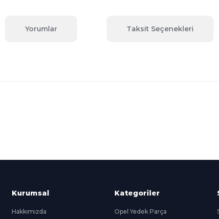
Yorumlar
Taksit Seçenekleri
 konularda yetersiz gördüğünüz noktaları öneri formunu kullanarak tara
Bu ürüne ilk yorumu siz yapın!
Yorum Yaz
Kredi Kartına Taksit
nü içerisinde
Tüm Kredi Kartlarına taksit
seçenekleri
Kurumsal
Kategoriler
Hakkımızda
Opel Yedek Parça