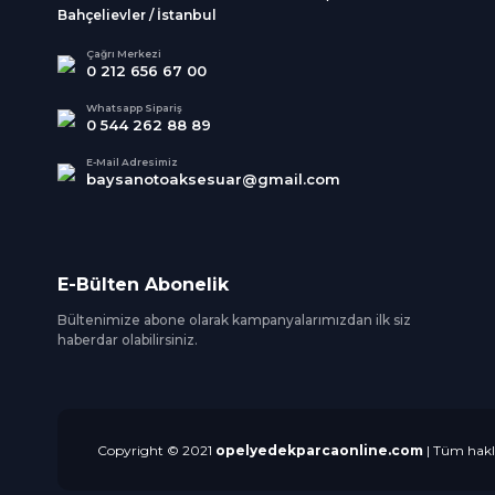
Bahçelievler / İstanbul
Çağrı Merkezi
0 212 656 67 00
Whatsapp Sipariş
0 544 262 88 89
E-Mail Adresimiz
baysanotoaksesuar@gmail.com
E-Bülten Abonelik
Bültenimize abone olarak kampanyalarımızdan ilk siz
haberdar olabilirsiniz.
Copyright © 2021
opelyedekparcaonline.com
| Tüm hakla