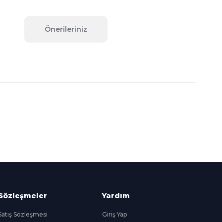
Önerileriniz
fımıza iletebilirsiniz.
Süper
İndirimler
Her Ay Her
Kategoride
Sözleşmeler
Yardım
Satış Sözleşmesi
Giriş Yap