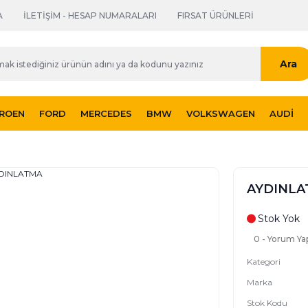
A
İLETİŞİM - HESAP NUMARALARI
FIRSAT ÜRÜNLERİ
Ara
TROEN
FORD
MERCEDES
BMW
VOLKSWAGEN
AUDI
AYDINL
Stok Yok
0 - Yorum Ya
Kategori
Marka
Stok Kodu