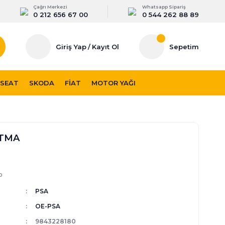
Çağrı Merkezi
Whatsapp Sipariş
0 212 656 67 00
0 544 262 88 89
Giriş Yap
/
Kayıt Ol
Sepetim
SEAT
SKODA
FIAT
MOTOR YAĞI
ATMA
p
PSA
OE-PSA
9843228180