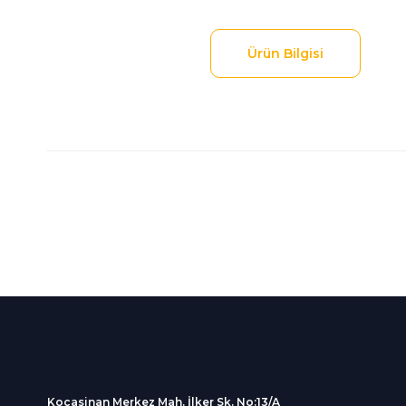
Ürün Bilgisi
Bu ürünün fiyat bilgisi, resim, ürün açıklamalarında ve diğer
Görüş ve önerileriniz için teşekkür ederiz.
Ürün resmi kalitesiz, bozuk veya görüntülenemiyor.
Ürün açıklamasında eksik bilgiler bulunuyor.
%100 Güvenli
İndirimli Ürünler
Ürün bilgilerinde hatalar bulunuyor.
Alışveriş
Tüm siparişleriniz 2 iş gü
Ürün fiyatı diğer sitelerden daha pahalı.
256Bit SSL sertifikası
kargolanmaktadır.
Bu ürüne benzer farklı alternatifler olmalı.
Kocasinan Merkez Mah. İlker Sk. No:13/A