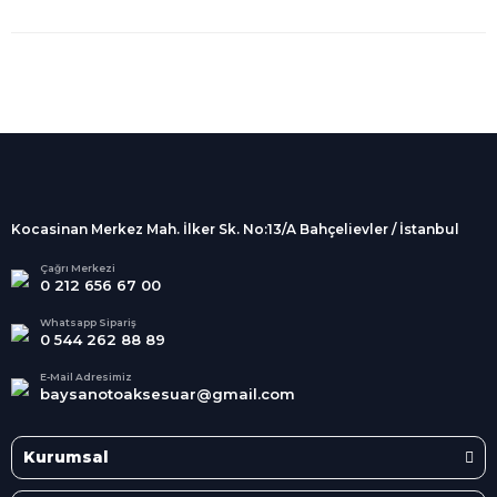
%100 Güvenli
Alışveriş
256Bit SSL sertifikası
İndirimli Ürünler
Tüm siparişleriniz 2 iş günü içerisinde
kargolanmaktadır.
Kocasinan Merkez Mah. İlker Sk. No:13/A Bahçelievler / İstanbul
Kredi Kartına Taksit
Süper
İndirimler
Tüm Kredi Kartlarına taksit
Çağrı Merkezi
0 212 656 67 00
seçenekleri
Her Ay Her
Kategoride
Whatsapp Sipariş
0 544 262 88 89
E-Mail Adresimiz
baysanotoaksesuar@gmail.com
Kurumsal