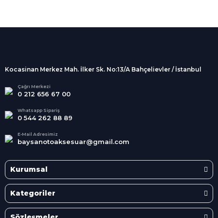
%100 Güvenli
Alışveriş
256Bit SSL sertifikası
İndirimli Ürünler
Tüm siparişleriniz 2 iş günü içerisinde
kargolanmaktadır.
Kocasinan Merkez Mah. İlker Sk. No:13/A Bahçelievler / İstanbul
Kredi Kartına Taksit
Süper
İndirimler
Tüm Kredi Kartlarına taksit
Çağrı Merkezi
0 212 656 67 00
seçenekleri
Her Ay Her
Kategoride
Whatsapp Sipariş
0 544 262 88 89
E-Mail Adresimiz
baysanotoaksesuar@gmail.com
Kurumsal
Kategoriler
Sözleşmeler