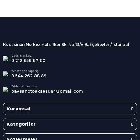
%100 Güvenli
Alışveriş
256Bit SSL sertifikası
İndirimli Ürünler
Tüm siparişleriniz 2 iş günü içerisinde
kargolanmaktadır.
Kocasinan Merkez Mah. İlker Sk. No:13/A Bahçelievler / İstanbul
Kredi Kartına Taksit
Süper
İndirimler
Tüm Kredi Kartlarına taksit
Çağrı Merkezi
0 212 656 67 00
seçenekleri
Her Ay Her
Kategoride
Whatsapp Sipariş
0 544 262 88 89
E-Mail Adresimiz
baysanotoaksesuar@gmail.com
Kurumsal
Kategoriler
Sözleşmeler