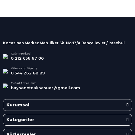
%100 Güvenli
Alışveriş
256Bit SSL sertifikası
İndirimli Ürünler
Tüm siparişleriniz 2 iş günü içerisinde
kargolanmaktadır.
Kocasinan Merkez Mah. İlker Sk. No:13/A Bahçelievler / İstanbul
Kredi Kartına Taksit
Süper
İndirimler
Tüm Kredi Kartlarına taksit
Çağrı Merkezi
0 212 656 67 00
seçenekleri
Her Ay Her
Kategoride
Whatsapp Sipariş
0 544 262 88 89
E-Mail Adresimiz
baysanotoaksesuar@gmail.com
Kurumsal
Kategoriler
Sözleşmeler