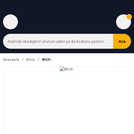
Ara
Anasayfa
Bmw
BUJI .