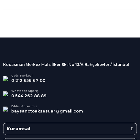
%100 Güvenli
Alışveriş
256Bit SSL sertifikası
İndirimli Ürünler
Tüm siparişleriniz 2 iş günü içerisinde
kargolanmaktadır.
Kocasinan Merkez Mah. İlker Sk. No:13/A Bahçelievler / İstanbul
Kredi Kartına Taksit
Süper
İndirimler
Tüm Kredi Kartlarına taksit
Çağrı Merkezi
0 212 656 67 00
seçenekleri
Her Ay Her
Kategoride
Whatsapp Sipariş
0 544 262 88 89
E-Mail Adresimiz
baysanotoaksesuar@gmail.com
Kurumsal