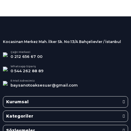
%100 Güvenli
Alışveriş
256Bit SSL sertifikası
İndirimli Ürünler
Tüm siparişleriniz 2 iş günü içerisinde
kargolanmaktadır.
Kocasinan Merkez Mah. İlker Sk. No:13/A Bahçelievler / İstanbul
Kredi Kartına Taksit
Süper
İndirimler
Tüm Kredi Kartlarına taksit
Çağrı Merkezi
0 212 656 67 00
seçenekleri
Her Ay Her
Kategoride
Whatsapp Sipariş
0 544 262 88 89
E-Mail Adresimiz
baysanotoaksesuar@gmail.com
Kurumsal
Kategoriler
Sözleşmeler