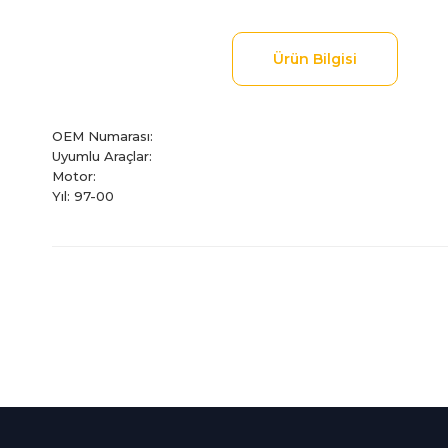
Ürün Bilgisi
OEM Numarası:
Uyumlu Araçlar:
Motor:
Yıl: 97-00
Bu ürünün fiyat bilgisi, resim, ürün açıklamalarında ve diğer
Görüş ve önerileriniz için teşekkür ederiz.
Ürün resmi kalitesiz, bozuk veya görüntülenemiyor.
Ürün açıklamasında eksik bilgiler bulunuyor.
%100 Güvenli
İndirimli Ürünler
Ürün bilgilerinde hatalar bulunuyor.
Alışveriş
Tüm siparişleriniz 2 iş gü
Ürün fiyatı diğer sitelerden daha pahalı.
256Bit SSL sertifikası
kargolanmaktadır.
Bu ürüne benzer farklı alternatifler olmalı.