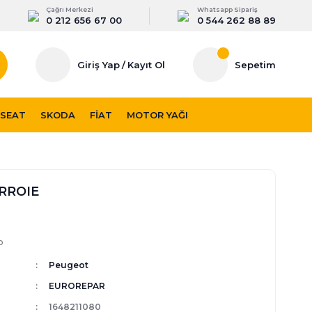
Çağrı Merkezi
Whatsapp Sipariş
0 212 656 67 00
0 544 262 88 89
Giriş Yap
/
Kayıt Ol
Sepetim
SEAT
SKODA
FIAT
MOTOR YAĞI
RROIE
p
Peugeot
EUROREPAR
1648211080