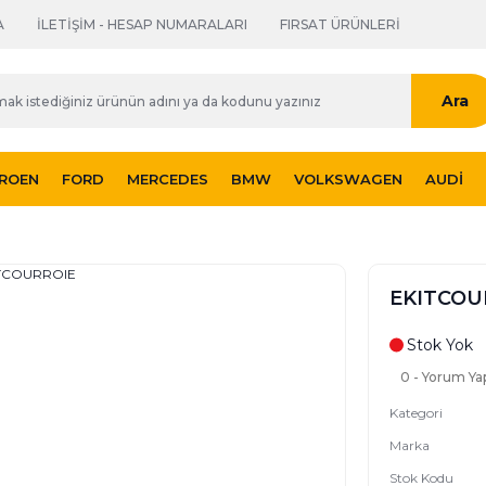
A
İLETİŞİM - HESAP NUMARALARI
FIRSAT ÜRÜNLERİ
Ara
TROEN
FORD
MERCEDES
BMW
VOLKSWAGEN
AUDI
EKITCOU
Stok Yok
0 - Yorum Ya
Kategori
Marka
Stok Kodu