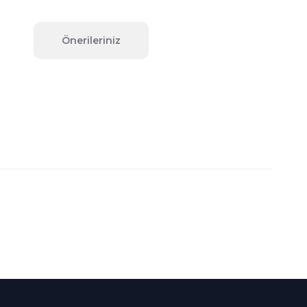
Önerileriniz
fımıza iletebilirsiniz.
Süper
İndirimler
Her Ay Her
Kategoride