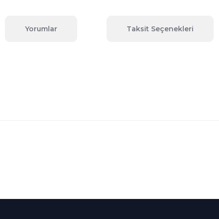
Yorumlar
Taksit Seçenekleri
 konularda yetersiz gördüğünüz noktaları öneri formunu kullanarak tara
Bu ürüne ilk yorumu siz yapın!
Yorum Yaz
Kredi Kartına Taksit
nü içerisinde
Tüm Kredi Kartlarına taksit
seçenekleri