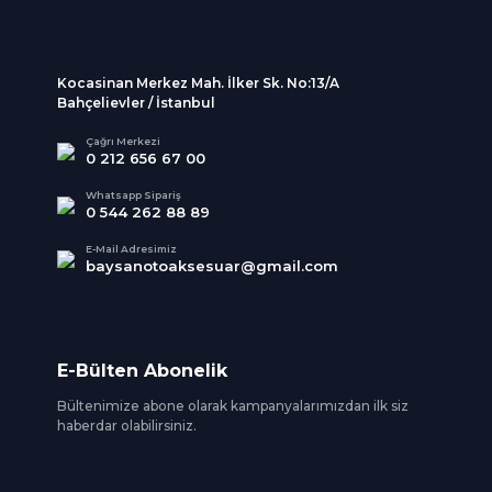
Kocasinan Merkez Mah. İlker Sk. No:13/A
Bahçelievler / İstanbul
Çağrı Merkezi
0 212 656 67 00
Whatsapp Sipariş
0 544 262 88 89
E-Mail Adresimiz
baysanotoaksesuar@gmail.com
E-Bülten Abonelik
Bültenimize abone olarak kampanyalarımızdan ilk siz
haberdar olabilirsiniz.