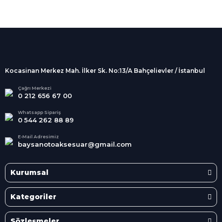
%100 Güvenli
Alışveriş
256Bit SSL sertifikası
İndirimli Ürünler
Tüm siparişleriniz 2 iş günü içerisinde
kargolanmaktadır.
Kocasinan Merkez Mah. İlker Sk. No:13/A Bahçelievler / İstanbul
Kredi Kartına Taksit
Süper
İndirimler
Tüm Kredi Kartlarına taksit
Çağrı Merkezi
0 212 656 67 00
seçenekleri
Her Ay Her
Kategoride
Whatsapp Sipariş
0 544 262 88 89
E-Mail Adresimiz
baysanotoaksesuar@gmail.com
Kurumsal
Kategoriler
Sözleşmeler