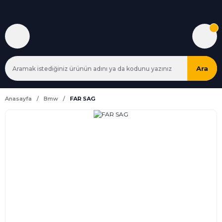
Ara
Anasayfa
Bmw
FAR SAG