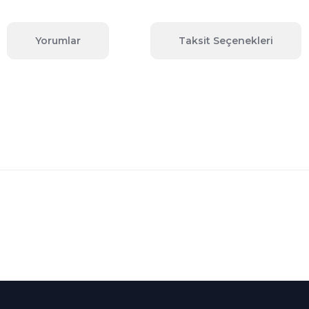
Yorumlar
Taksit Seçenekleri
 konularda yetersiz gördüğünüz noktaları öneri formunu kullanarak tara
Bu ürüne ilk yorumu siz yapın!
Yorum Yaz
Kredi Kartına Taksit
nü içerisinde
Tüm Kredi Kartlarına taksit
seçenekleri