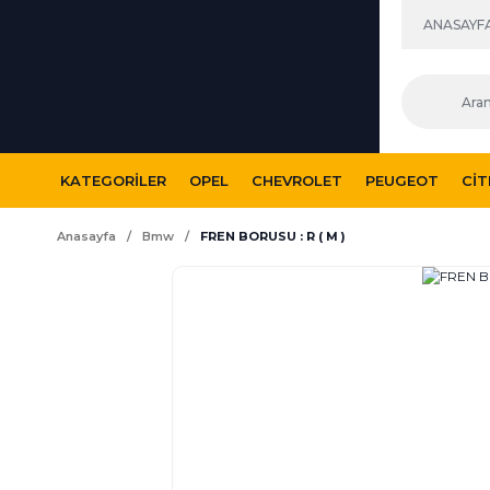
ANASAYF
KATEGORILER
OPEL
CHEVROLET
PEUGEOT
CI
Anasayfa
Bmw
FREN BORUSU : R ( M )