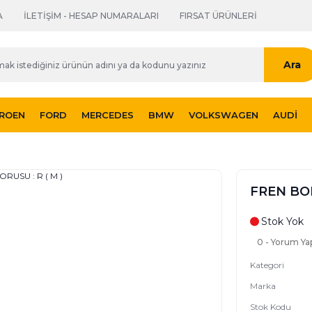
A
İLETİŞİM - HESAP NUMARALARI
FIRSAT ÜRÜNLERİ
Ara
TROEN
FORD
MERCEDES
BMW
VOLKSWAGEN
AUDI
FREN BOR
Stok Yok
0 - Yorum Ya
Kategori
Marka
Stok Kodu