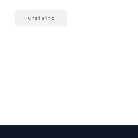
Önerileriniz
fımıza iletebilirsiniz.
Süper
İndirimler
Her Ay Her
Kategoride