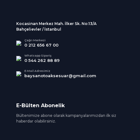
Kocasinan Merkez Mah. İlker Sk. No:13/A
Bahçelievler / İstanbul
Çağrı Merkezi
0 212 656 67 00
Whatsapp Sipariş
0 544 262 88 89
E-Mail Adresimiz
baysanotoaksesuar@gmail.com
E-Bülten Abonelik
Bültenimize abone olarak kampanyalarımızdan ilk siz
haberdar olabilirsiniz.