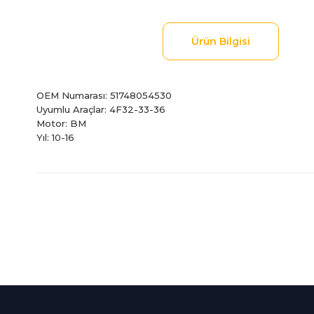
Ürün Bilgisi
OEM Numarası: 51748054530
Uyumlu Araçlar: 4F32-33-36
Motor: BM
Yıl: 10-16
Bu ürünün fiyat bilgisi, resim, ürün açıklamalarında ve diğer
Görüş ve önerileriniz için teşekkür ederiz.
Ürün resmi kalitesiz, bozuk veya görüntülenemiyor.
Ürün açıklamasında eksik bilgiler bulunuyor.
%100 Güvenli
İndirimli Ürünler
Ürün bilgilerinde hatalar bulunuyor.
Alışveriş
Tüm siparişleriniz 2 iş gü
Ürün fiyatı diğer sitelerden daha pahalı.
256Bit SSL sertifikası
kargolanmaktadır.
Bu ürüne benzer farklı alternatifler olmalı.