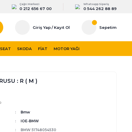
Çağrı Merkezi
Whatsapp Sipariş
0 212 656 67 00
0 544 262 88 89
Giriş Yap
/
Kayıt Ol
Sepetim
SEAT
SKODA
FIAT
MOTOR YAĞI
USU : R ( M )
p
Bmw
IOE-BMW
BMW 51748054530