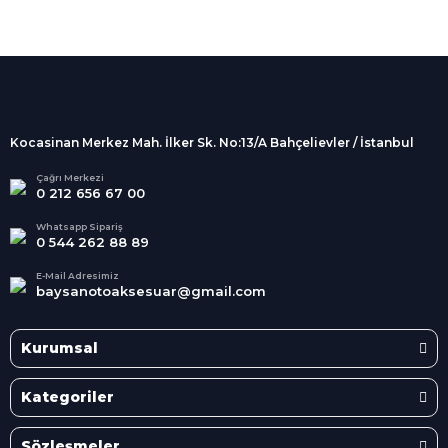
%100 Güvenli
Alışveriş
256Bit SSL sertifikası
İndirimli Ürünler
Tüm siparişleriniz 2 iş günü içerisinde
kargolanmaktadır.
Kocasinan Merkez Mah. İlker Sk. No:13/A Bahçelievler / İstanbul
Kredi Kartına Taksit
Süper
İndirimler
Tüm Kredi Kartlarına taksit
Çağrı Merkezi
0 212 656 67 00
seçenekleri
Her Ay Her
Kategoride
Whatsapp Sipariş
0 544 262 88 89
E-Mail Adresimiz
baysanotoaksesuar@gmail.com
Kurumsal
Kategoriler
Sözleşmeler