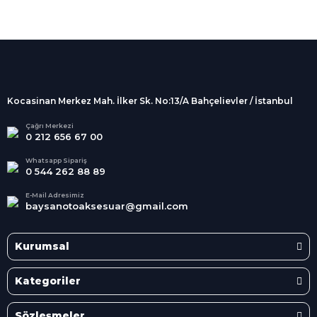
%100 Güvenli
Alışveriş
256Bit SSL sertifikası
İndirimli Ürünler
Tüm siparişleriniz 2 iş günü içerisinde
kargolanmaktadır.
Kocasinan Merkez Mah. İlker Sk. No:13/A Bahçelievler / İstanbul
Kredi Kartına Taksit
Süper
İndirimler
Tüm Kredi Kartlarına taksit
Çağrı Merkezi
0 212 656 67 00
seçenekleri
Her Ay Her
Kategoride
Whatsapp Sipariş
0 544 262 88 89
E-Mail Adresimiz
baysanotoaksesuar@gmail.com
Kurumsal
Kategoriler
Sözleşmeler