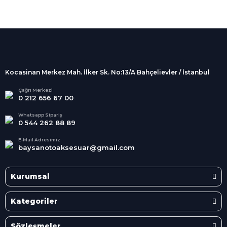
%100 Güvenli
Alışveriş
256Bit SSL sertifikası
İndirimli Ürünler
Tüm siparişleriniz 2 iş günü içerisinde
kargolanmaktadır.
Kocasinan Merkez Mah. İlker Sk. No:13/A Bahçelievler / İstanbul
Kredi Kartına Taksit
Süper
İndirimler
Tüm Kredi Kartlarına taksit
Çağrı Merkezi
0 212 656 67 00
seçenekleri
Her Ay Her
Kategoride
Whatsapp Sipariş
0 544 262 88 89
E-Mail Adresimiz
baysanotoaksesuar@gmail.com
Kurumsal
Kategoriler
Sözleşmeler