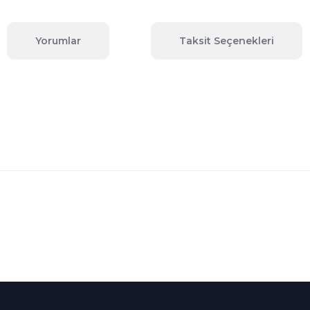
Yorumlar
Taksit Seçenekleri
 konularda yetersiz gördüğünüz noktaları öneri formunu kullanarak tara
Bu ürüne ilk yorumu siz yapın!
Yorum Yaz
Kredi Kartına Taksit
nü içerisinde
Tüm Kredi Kartlarına taksit
seçenekleri