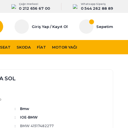
Çağrı Merkezi
Whatsapp Sipariş
0 212 656 67 00
0 544 262 88 89
Giriş Yap
/
Kayıt Ol
Sepetim
SEAT
SKODA
FIAT
MOTOR YAĞI
A SOL
p
Bmw
IOE-BMW
BMW 41517482277