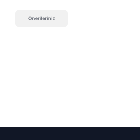
Önerileriniz
fımıza iletebilirsiniz.
Süper
İndirimler
Her Ay Her
Kategoride