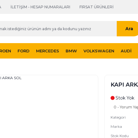
A
İLETİŞİM - HESAP NUMARALARI
FIRSAT ÜRÜNLERİ
Ara
TROEN
FORD
MERCEDES
BMW
VOLKSWAGEN
AUDI
KAPI ARK
Stok Yok
0 - Yorum Ya
Kategori
Marka
Stok Kodu