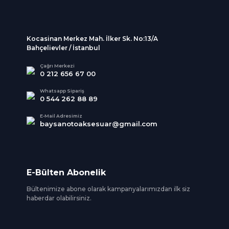
Kocasinan Merkez Mah. İlker Sk. No:13/A
Bahçelievler / İstanbul
Çağrı Merkezi
0 212 656 67 00
Whatsapp Sipariş
0 544 262 88 89
E-Mail Adresimiz
baysanotoaksesuar@gmail.com
E-Bülten Abonelik
Bültenimize abone olarak kampanyalarımızdan ilk siz
haberdar olabilirsiniz.