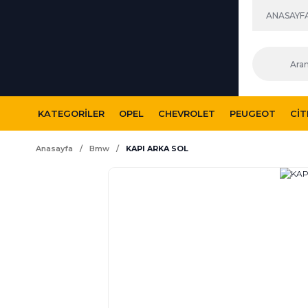
ANASAYF
KATEGORILER
OPEL
CHEVROLET
PEUGEOT
CI
Anasayfa
Bmw
KAPI ARKA SOL