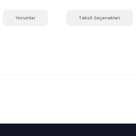
Yorumlar
Taksit Seçenekleri
 konularda yetersiz gördüğünüz noktaları öneri formunu kullanarak tara
Bu ürüne ilk yorumu siz yapın!
Yorum Yaz
Kredi Kartına Taksit
nü içerisinde
Tüm Kredi Kartlarına taksit
seçenekleri