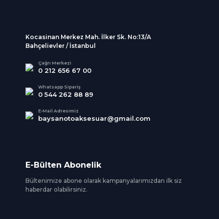
Kocasinan Merkez Mah. İlker Sk. No:13/A
Bahçelievler / İstanbul
Çağrı Merkezi
0 212 656 67 00
Whatsapp Sipariş
0 544 262 88 89
E-Mail Adresimiz
baysanotoaksesuar@gmail.com
E-Bülten Abonelik
Bültenimize abone olarak kampanyalarımızdan ilk siz
haberdar olabilirsiniz.