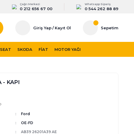
Çağrı Merkezi
Whatsapp Sipariş
0 212 656 67 00
0 544 262 88 89
Giriş Yap
/
Kayıt Ol
Sepetim
SEAT
SKODA
FIAT
MOTOR YAĞI
- KAPI
p
Ford
OE-FD
AB39 26201A39 AE