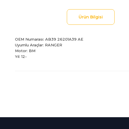
Ürün Bilgisi
OEM Numarası: AB39 26201A39 AE
Uyumlu Araçlar: RANGER
Motor: BM
Yıl: 12-
Bu ürünün fiyat bilgisi, resim, ürün açıklamalarında ve diğer
Görüş ve önerileriniz için teşekkür ederiz.
Ürün resmi kalitesiz, bozuk veya görüntülenemiyor.
Ürün açıklamasında eksik bilgiler bulunuyor.
%100 Güvenli
İndirimli Ürünler
Ürün bilgilerinde hatalar bulunuyor.
Alışveriş
Tüm siparişleriniz 2 iş gü
Ürün fiyatı diğer sitelerden daha pahalı.
256Bit SSL sertifikası
kargolanmaktadır.
Bu ürüne benzer farklı alternatifler olmalı.