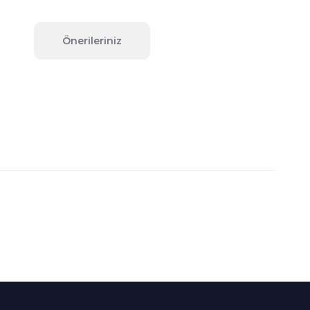
Önerileriniz
fımıza iletebilirsiniz.
Süper
İndirimler
Her Ay Her
Kategoride