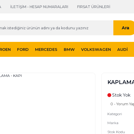
A
İLETİŞİM - HESAP NUMARALARI
FIRSAT ÜRÜNLERİ
Ara
TROEN
FORD
MERCEDES
BMW
VOLKSWAGEN
AUDI
KAPLAMA 
Stok Yok
0 - Yorum Ya
Kategori
Marka
Stok Kodu