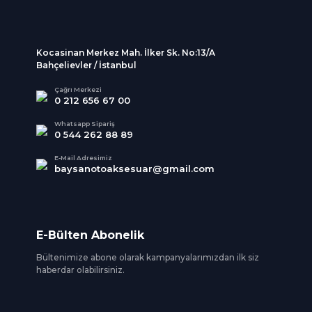
Kocasinan Merkez Mah. İlker Sk. No:13/A
Bahçelievler / İstanbul
Çağrı Merkezi
0 212 656 67 00
Whatsapp Sipariş
0 544 262 88 89
E-Mail Adresimiz
baysanotoaksesuar@gmail.com
E-Bülten Abonelik
Bültenimize abone olarak kampanyalarımızdan ilk siz
haberdar olabilirsiniz.