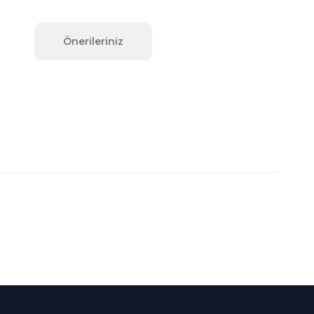
Önerileriniz
fımıza iletebilirsiniz.
Süper
İndirimler
Her Ay Her
Kategoride