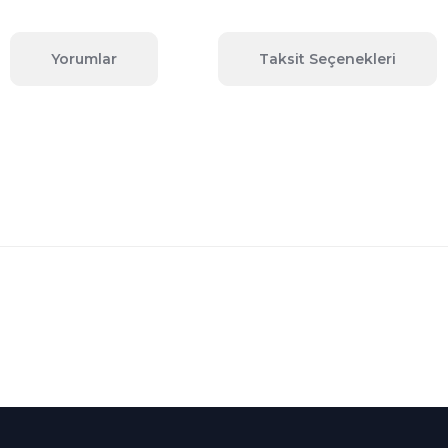
Yorumlar
Taksit Seçenekleri
 konularda yetersiz gördüğünüz noktaları öneri formunu kullanarak tara
Bu ürüne ilk yorumu siz yapın!
Yorum Yaz
Kredi Kartına Taksit
nü içerisinde
Tüm Kredi Kartlarına taksit
seçenekleri