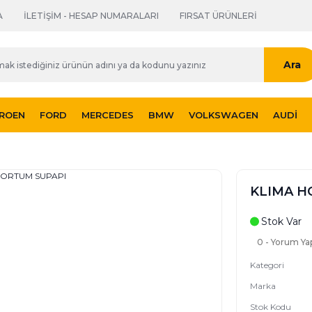
A
İLETİŞİM - HESAP NUMARALARI
FIRSAT ÜRÜNLERİ
Ara
TROEN
FORD
MERCEDES
BMW
VOLKSWAGEN
AUDI
KLIMA H
Stok Var
0 - Yorum Ya
Kategori
Marka
Stok Kodu