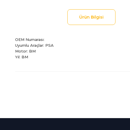
Ürün Bilgisi
OEM Numarası:
Uyumlu Araçlar: PSA
Motor: BM
Yıl: BM
Bu ürünün fiyat bilgisi, resim, ürün açıklamalarında ve diğer
Görüş ve önerileriniz için teşekkür ederiz.
Ürün resmi kalitesiz, bozuk veya görüntülenemiyor.
Ürün açıklamasında eksik bilgiler bulunuyor.
%100 Güvenli
İndirimli Ürünler
Ürün bilgilerinde hatalar bulunuyor.
Alışveriş
Tüm siparişleriniz 2 iş gü
Ürün fiyatı diğer sitelerden daha pahalı.
256Bit SSL sertifikası
kargolanmaktadır.
Bu ürüne benzer farklı alternatifler olmalı.