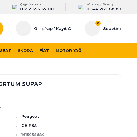
Çağrı Merkezi
Whatsapp Sipariş
0 212 656 67 00
0 544 262 88 89
0
Giriş Yap
/
Kayıt Ol
Sepetim
SEAT
SKODA
FIAT
MOTOR YAĞI
ORTUM SUPAPI
p
Peugeot
OE-PSA
1615058680