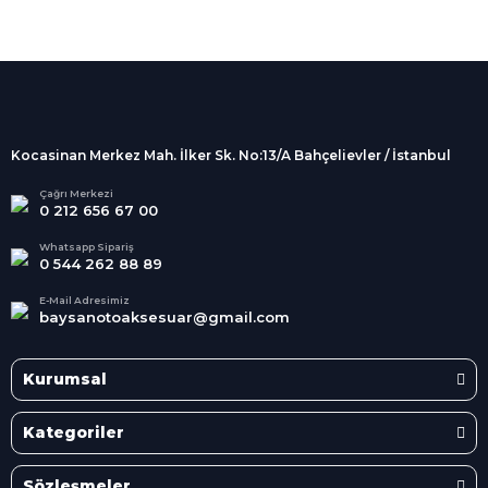
%100 Güvenli
Alışveriş
256Bit SSL sertifikası
İndirimli Ürünler
Tüm siparişleriniz 2 iş günü içerisinde
kargolanmaktadır.
Kocasinan Merkez Mah. İlker Sk. No:13/A Bahçelievler / İstanbul
Kredi Kartına Taksit
Süper
İndirimler
Tüm Kredi Kartlarına taksit
Çağrı Merkezi
0 212 656 67 00
seçenekleri
Her Ay Her
Kategoride
Whatsapp Sipariş
0 544 262 88 89
E-Mail Adresimiz
baysanotoaksesuar@gmail.com
Kurumsal
Kategoriler
Sözleşmeler