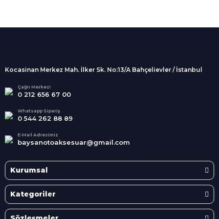
%100 Güvenli
Alışveriş
256Bit SSL sertifikası
İndirimli Ürünler
Tüm siparişleriniz 2 iş günü içerisinde
kargolanmaktadır.
Kocasinan Merkez Mah. İlker Sk. No:13/A Bahçelievler / İstanbul
Kredi Kartına Taksit
Süper
İndirimler
Tüm Kredi Kartlarına taksit
Çağrı Merkezi
0 212 656 67 00
seçenekleri
Her Ay Her
Kategoride
Whatsapp Sipariş
0 544 262 88 89
E-Mail Adresimiz
baysanotoaksesuar@gmail.com
Kurumsal
Kategoriler
Sözleşmeler