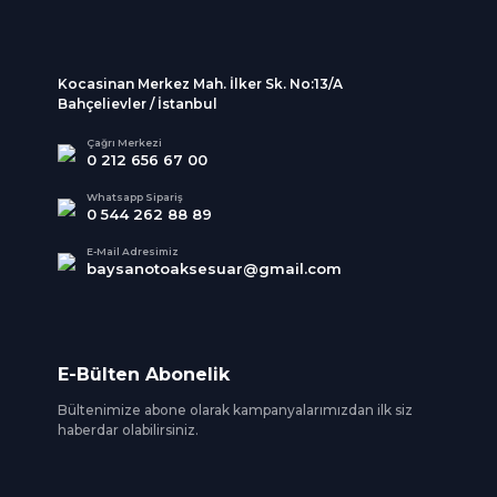
Kocasinan Merkez Mah. İlker Sk. No:13/A
Bahçelievler / İstanbul
Çağrı Merkezi
0 212 656 67 00
Whatsapp Sipariş
0 544 262 88 89
E-Mail Adresimiz
baysanotoaksesuar@gmail.com
E-Bülten Abonelik
Bültenimize abone olarak kampanyalarımızdan ilk siz
haberdar olabilirsiniz.