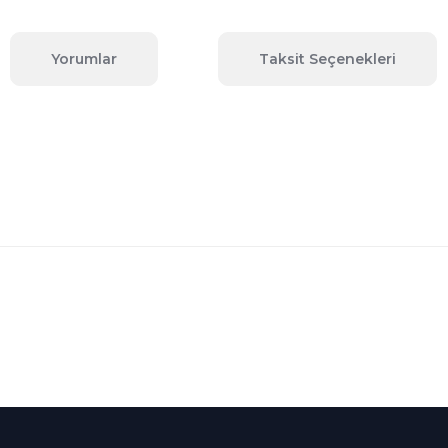
Yorumlar
Taksit Seçenekleri
 konularda yetersiz gördüğünüz noktaları öneri formunu kullanarak tara
Bu ürüne ilk yorumu siz yapın!
Yorum Yaz
Kredi Kartına Taksit
nü içerisinde
Tüm Kredi Kartlarına taksit
seçenekleri