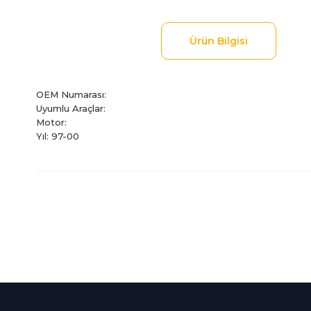
Ürün Bilgisi
OEM Numarası:
Uyumlu Araçlar:
Motor:
Yıl: 97-00
Bu ürünün fiyat bilgisi, resim, ürün açıklamalarında ve diğer
Görüş ve önerileriniz için teşekkür ederiz.
Ürün resmi kalitesiz, bozuk veya görüntülenemiyor.
Ürün açıklamasında eksik bilgiler bulunuyor.
%100 Güvenli
İndirimli Ürünler
Ürün bilgilerinde hatalar bulunuyor.
Alışveriş
Tüm siparişleriniz 2 iş gü
Ürün fiyatı diğer sitelerden daha pahalı.
256Bit SSL sertifikası
kargolanmaktadır.
Bu ürüne benzer farklı alternatifler olmalı.