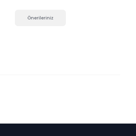
Önerileriniz
fımıza iletebilirsiniz.
Süper
İndirimler
Her Ay Her
Kategoride