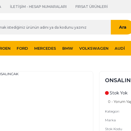
A
İLETİŞİM - HESAP NUMARALARI
FIRSAT ÜRÜNLERİ
Ara
TROEN
FORD
MERCEDES
BMW
VOLKSWAGEN
AUDI
ONSALIN
Stok Yok
0 - Yorum Ya
Kategori
Marka
Stok Kodu