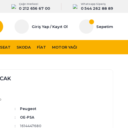
Çağrı Merkezi
Whatsapp Sipariş
0 212 656 67 00
0 544 262 88 89
Giriş Yap
/
Kayıt Ol
Sepetim
SEAT
SKODA
FIAT
MOTOR YAĞI
CAK
p
Peugeot
OE-PSA
1614447680