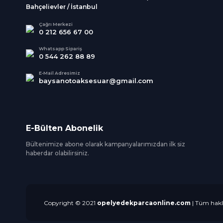
Bahçelievler / İstanbul
Çağrı Merkezi
0 212 656 67 00
Whatsapp Sipariş
0 544 262 88 89
E-Mail Adresimiz
baysanotoaksesuar@gmail.com
E-Bülten Abonelik
Bültenimize abone olarak kampanyalarımızdan ilk siz
haberdar olabilirsiniz.
Copyright © 2021
opelyedekparcaonline.com
| Tüm hakla