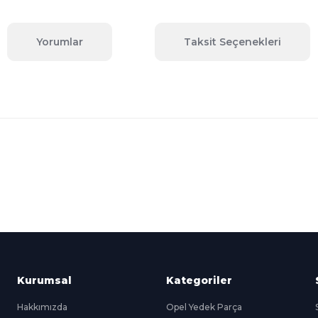
Yorumlar
Taksit Seçenekleri
 konularda yetersiz gördüğünüz noktaları öneri formunu kullanarak tara
Bu ürüne ilk yorumu siz yapın!
Yorum Yaz
Kredi Kartına Taksit
nü içerisinde
Tüm Kredi Kartlarına taksit
seçenekleri
Kurumsal
Kategoriler
Hakkımızda
Opel Yedek Parça