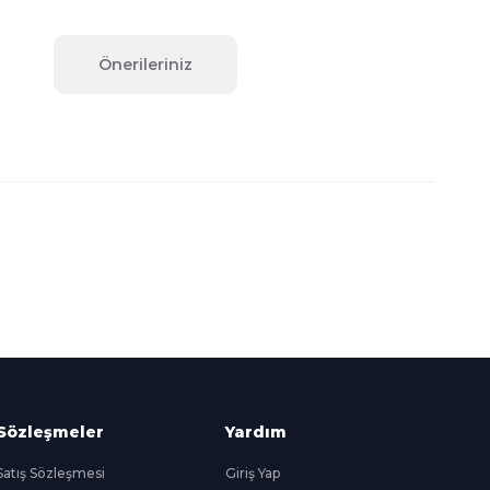
Önerileriniz
fımıza iletebilirsiniz.
Süper
İndirimler
Her Ay Her
Kategoride
Sözleşmeler
Yardım
Satış Sözleşmesi
Giriş Yap