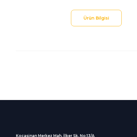
Ürün Bilgisi
Bu ürünün fiyat bilgisi, resim, ürün açıklamalarında ve diğer
Görüş ve önerileriniz için teşekkür ederiz.
Ürün resmi kalitesiz, bozuk veya görüntülenemiyor.
Ürün açıklamasında eksik bilgiler bulunuyor.
%100 Güvenli
İndirimli Ürünler
Ürün bilgilerinde hatalar bulunuyor.
Alışveriş
Tüm siparişleriniz 2 iş gü
Ürün fiyatı diğer sitelerden daha pahalı.
256Bit SSL sertifikası
kargolanmaktadır.
Bu ürüne benzer farklı alternatifler olmalı.
Kocasinan Merkez Mah. İlker Sk. No:13/A