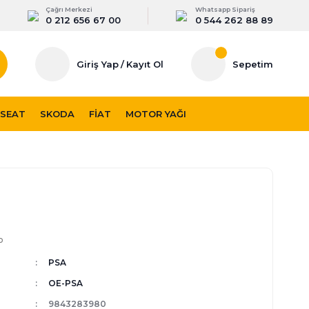
Çağrı Merkezi
Whatsapp Sipariş
0 212 656 67 00
0 544 262 88 89
Giriş Yap
/
Kayıt Ol
Sepetim
SEAT
SKODA
FIAT
MOTOR YAĞI
p
PSA
OE-PSA
9843283980