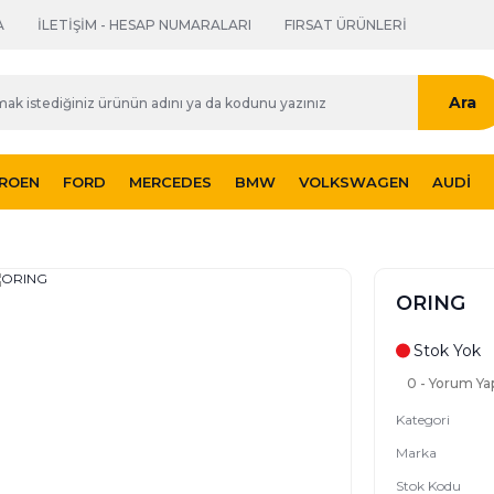
A
İLETİŞİM - HESAP NUMARALARI
FIRSAT ÜRÜNLERİ
Ara
TROEN
FORD
MERCEDES
BMW
VOLKSWAGEN
AUDI
ORING
Stok Yok
0 - Yorum Ya
Kategori
Marka
Stok Kodu