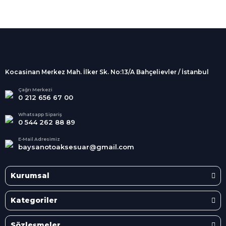
%100 Güvenli
Alışveriş
256Bit SSL sertifikası
İndirimli Ürünler
Tüm siparişleriniz 2 iş günü içerisinde
kargolanmaktadır.
Kocasinan Merkez Mah. İlker Sk. No:13/A Bahçelievler / İstanbul
Kredi Kartına Taksit
Süper
İndirimler
Tüm Kredi Kartlarına taksit
Çağrı Merkezi
0 212 656 67 00
seçenekleri
Her Ay Her
Kategoride
Whatsapp Sipariş
0 544 262 88 89
E-Mail Adresimiz
baysanotoaksesuar@gmail.com
Kurumsal
Kategoriler
Sözleşmeler