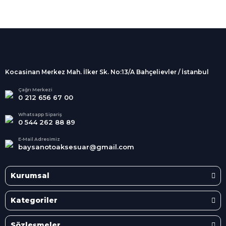
%100 Güvenli
Alışveriş
256Bit SSL sertifikası
İndirimli Ürünler
Tüm siparişleriniz 2 iş günü içerisinde
kargolanmaktadır.
Kocasinan Merkez Mah. İlker Sk. No:13/A Bahçelievler / İstanbul
Kredi Kartına Taksit
Süper
İndirimler
Tüm Kredi Kartlarına taksit
Çağrı Merkezi
0 212 656 67 00
seçenekleri
Her Ay Her
Kategoride
Whatsapp Sipariş
0 544 262 88 89
E-Mail Adresimiz
baysanotoaksesuar@gmail.com
Kurumsal
Kategoriler
Sözleşmeler