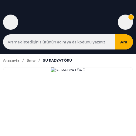
Ara
Anasayfa
Bmw
SU RADYATÖRÜ