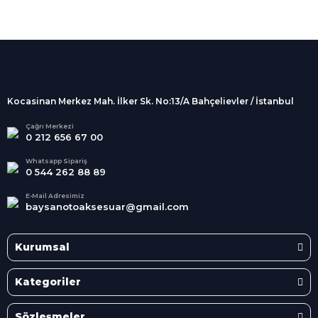
%100 Güvenli
Alışveriş
256Bit SSL sertifikası
İndirimli Ürünler
Tüm siparişleriniz 2 iş günü içerisinde
kargolanmaktadır.
Kocasinan Merkez Mah. İlker Sk. No:13/A Bahçelievler / İstanbul
Kredi Kartına Taksit
Süper
İndirimler
Tüm Kredi Kartlarına taksit
Çağrı Merkezi
0 212 656 67 00
seçenekleri
Her Ay Her
Kategoride
Whatsapp Sipariş
0 544 262 88 89
E-Mail Adresimiz
baysanotoaksesuar@gmail.com
Kurumsal
Kategoriler
Sözleşmeler