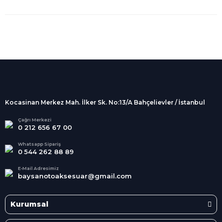
%100 Güvenli
Alışveriş
256Bit SSL sertifikası
İndirimli Ürünler
Tüm siparişleriniz 2 iş günü içerisinde
kargolanmaktadır.
Kocasinan Merkez Mah. İlker Sk. No:13/A Bahçelievler / İstanbul
Kredi Kartına Taksit
Süper
İndirimler
Tüm Kredi Kartlarına taksit
Çağrı Merkezi
0 212 656 67 00
seçenekleri
Her Ay Her
Kategoride
Whatsapp Sipariş
0 544 262 88 89
E-Mail Adresimiz
baysanotoaksesuar@gmail.com
Kurumsal