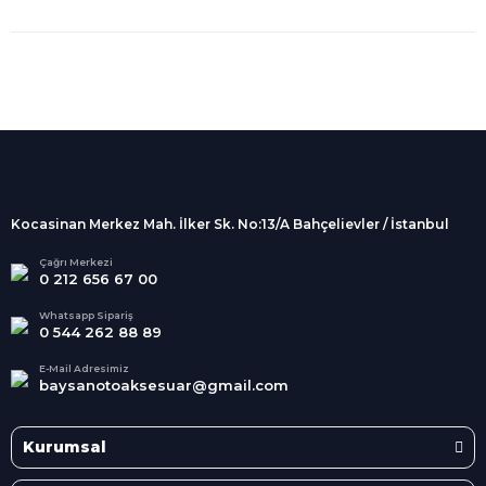
%100 Güvenli
Alışveriş
256Bit SSL sertifikası
İndirimli Ürünler
Tüm siparişleriniz 2 iş günü içerisinde
kargolanmaktadır.
Kocasinan Merkez Mah. İlker Sk. No:13/A Bahçelievler / İstanbul
Kredi Kartına Taksit
Süper
İndirimler
Tüm Kredi Kartlarına taksit
Çağrı Merkezi
0 212 656 67 00
seçenekleri
Her Ay Her
Kategoride
Whatsapp Sipariş
0 544 262 88 89
E-Mail Adresimiz
baysanotoaksesuar@gmail.com
Kurumsal