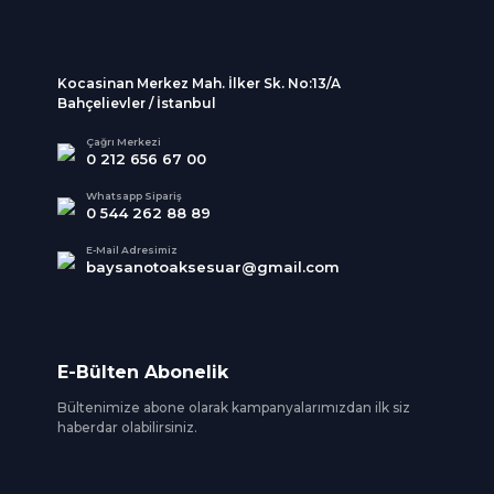
Kocasinan Merkez Mah. İlker Sk. No:13/A
Bahçelievler / İstanbul
Çağrı Merkezi
0 212 656 67 00
Whatsapp Sipariş
0 544 262 88 89
E-Mail Adresimiz
baysanotoaksesuar@gmail.com
E-Bülten Abonelik
Bültenimize abone olarak kampanyalarımızdan ilk siz
haberdar olabilirsiniz.