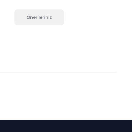
Önerileriniz
fımıza iletebilirsiniz.
Süper
İndirimler
Her Ay Her
Kategoride