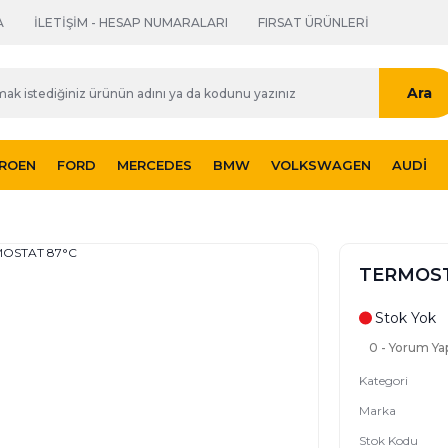
A
İLETİŞİM - HESAP NUMARALARI
FIRSAT ÜRÜNLERİ
Ara
TROEN
FORD
MERCEDES
BMW
VOLKSWAGEN
AUDI
TERMOST
Stok Yok
0 - Yorum Ya
Kategori
Marka
Stok Kodu