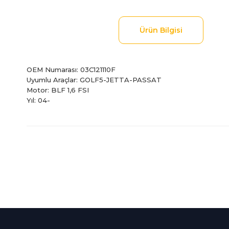
Ürün Bilgisi
OEM Numarası: 03C121110F
Uyumlu Araçlar: GOLF5-JETTA-PASSAT
Motor: BLF 1,6 FSI
Yıl: 04-
Bu ürünün fiyat bilgisi, resim, ürün açıklamalarında ve diğer
Görüş ve önerileriniz için teşekkür ederiz.
Ürün resmi kalitesiz, bozuk veya görüntülenemiyor.
Ürün açıklamasında eksik bilgiler bulunuyor.
%100 Güvenli
İndirimli Ürünler
Ürün bilgilerinde hatalar bulunuyor.
Alışveriş
Tüm siparişleriniz 2 iş gü
Ürün fiyatı diğer sitelerden daha pahalı.
256Bit SSL sertifikası
kargolanmaktadır.
Bu ürüne benzer farklı alternatifler olmalı.