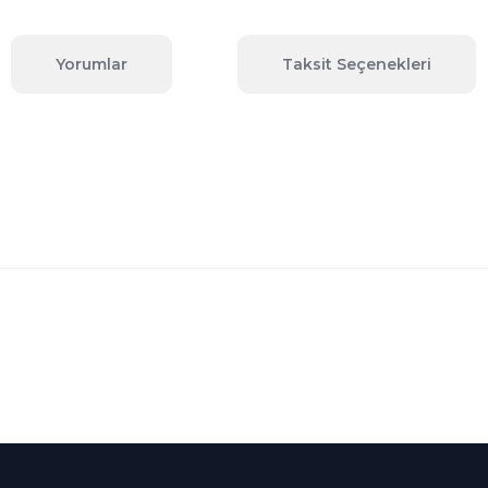
Yorumlar
Taksit Seçenekleri
 konularda yetersiz gördüğünüz noktaları öneri formunu kullanarak tara
Bu ürüne ilk yorumu siz yapın!
Yorum Yaz
Kredi Kartına Taksit
nü içerisinde
Tüm Kredi Kartlarına taksit
seçenekleri