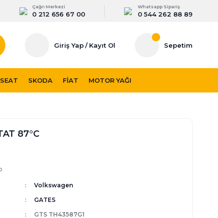
Çağrı Merkezi
Whatsapp Sipariş
0 212 656 67 00
0 544 262 88 89
Giriş Yap
/
Kayıt Ol
Sepetim
SEAT
SKODA
FIAT
MOTOR YAĞI
AT 87°C
p
Volkswagen
GATES
GTS TH43587G1