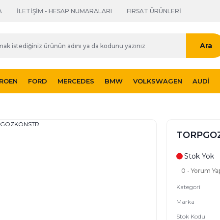
A
İLETİŞİM - HESAP NUMARALARI
FIRSAT ÜRÜNLERİ
Ara
TROEN
FORD
MERCEDES
BMW
VOLKSWAGEN
AUDI
TORPGO
Stok Yok
0 - Yorum Ya
Kategori
Marka
Stok Kodu