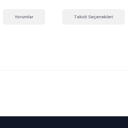
Yorumlar
Taksit Seçenekleri
 konularda yetersiz gördüğünüz noktaları öneri formunu kullanarak tara
Bu ürüne ilk yorumu siz yapın!
Yorum Yaz
Kredi Kartına Taksit
nü içerisinde
Tüm Kredi Kartlarına taksit
seçenekleri