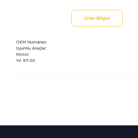
Ürün Bilgisi
OEM Numarası:
Uyumlu Araçlar:
Motor:
Yıl: 97-00
Bu ürünün fiyat bilgisi, resim, ürün açıklamalarında ve diğer
Görüş ve önerileriniz için teşekkür ederiz.
Ürün resmi kalitesiz, bozuk veya görüntülenemiyor.
Ürün açıklamasında eksik bilgiler bulunuyor.
%100 Güvenli
İndirimli Ürünler
Ürün bilgilerinde hatalar bulunuyor.
Alışveriş
Tüm siparişleriniz 2 iş gü
Ürün fiyatı diğer sitelerden daha pahalı.
256Bit SSL sertifikası
kargolanmaktadır.
Bu ürüne benzer farklı alternatifler olmalı.