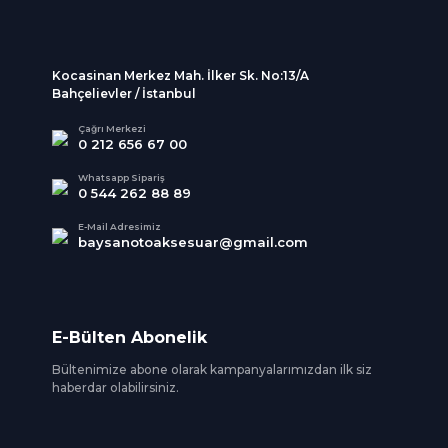
Kocasinan Merkez Mah. İlker Sk. No:13/A
Bahçelievler / İstanbul
Çağrı Merkezi
0 212 656 67 00
Whatsapp Sipariş
0 544 262 88 89
E-Mail Adresimiz
baysanotoaksesuar@gmail.com
E-Bülten Abonelik
Bültenimize abone olarak kampanyalarımızdan ilk siz
haberdar olabilirsiniz.