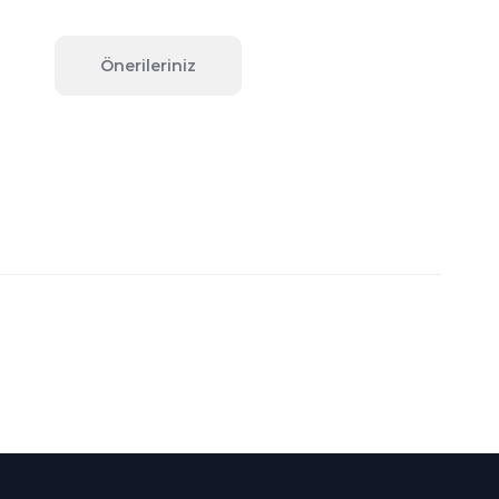
Önerileriniz
fımıza iletebilirsiniz.
Süper
İndirimler
Her Ay Her
Kategoride