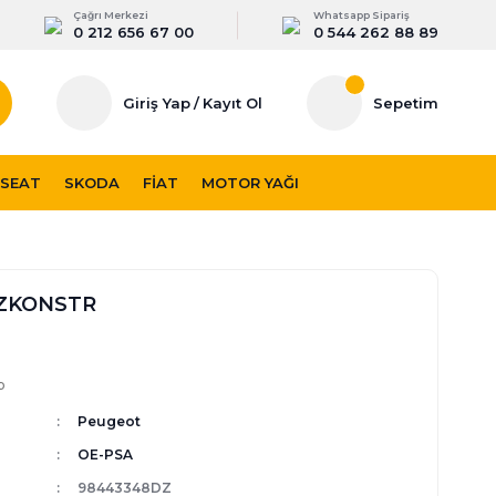
Çağrı Merkezi
Whatsapp Sipariş
0 212 656 67 00
0 544 262 88 89
Giriş Yap
/
Kayıt Ol
Sepetim
SEAT
SKODA
FIAT
MOTOR YAĞI
ZKONSTR
p
Peugeot
OE-PSA
98443348DZ