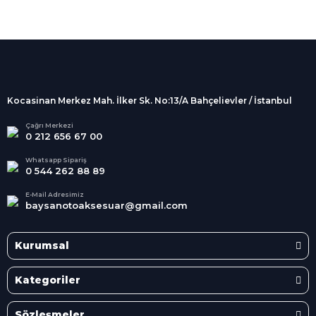
%100 Güvenli
Alışveriş
256Bit SSL sertifikası
İndirimli Ürünler
Tüm siparişleriniz 2 iş günü içerisinde
kargolanmaktadır.
Kocasinan Merkez Mah. İlker Sk. No:13/A Bahçelievler / İstanbul
Kredi Kartına Taksit
Süper
İndirimler
Tüm Kredi Kartlarına taksit
Çağrı Merkezi
0 212 656 67 00
seçenekleri
Her Ay Her
Kategoride
Whatsapp Sipariş
0 544 262 88 89
E-Mail Adresimiz
baysanotoaksesuar@gmail.com
Kurumsal
Kategoriler
Sözleşmeler