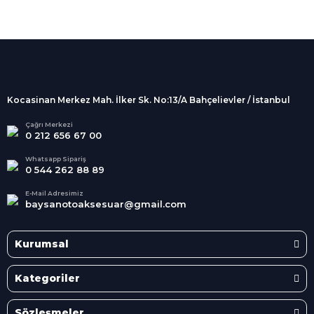
%100 Güvenli
Alışveriş
256Bit SSL sertifikası
İndirimli Ürünler
Tüm siparişleriniz 2 iş günü içerisinde
kargolanmaktadır.
Kocasinan Merkez Mah. İlker Sk. No:13/A Bahçelievler / İstanbul
Kredi Kartına Taksit
Süper
İndirimler
Tüm Kredi Kartlarına taksit
Çağrı Merkezi
0 212 656 67 00
seçenekleri
Her Ay Her
Kategoride
Whatsapp Sipariş
0 544 262 88 89
E-Mail Adresimiz
baysanotoaksesuar@gmail.com
Kurumsal
Kategoriler
Sözleşmeler