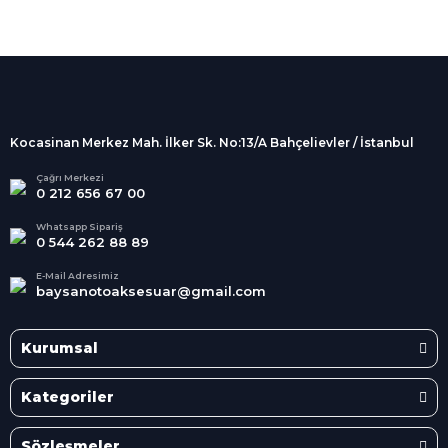
%100 Güvenli
Alışveriş
256Bit SSL sertifikası
İndirimli Ürünler
Tüm siparişleriniz 2 iş günü içerisinde
kargolanmaktadır.
Kocasinan Merkez Mah. İlker Sk. No:13/A Bahçelievler / İstanbul
Kredi Kartına Taksit
Süper
İndirimler
Tüm Kredi Kartlarına taksit
Çağrı Merkezi
0 212 656 67 00
seçenekleri
Her Ay Her
Kategoride
Whatsapp Sipariş
0 544 262 88 89
E-Mail Adresimiz
baysanotoaksesuar@gmail.com
Kurumsal
Kategoriler
Sözleşmeler