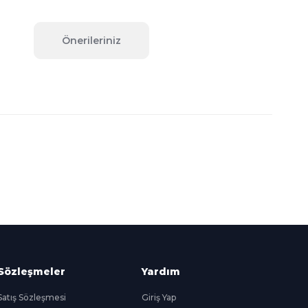
Önerileriniz
fımıza iletebilirsiniz.
Süper
İndirimler
Her Ay Her
Kategoride
Sözleşmeler
Yardım
Satış Sözleşmesi
Giriş Yap