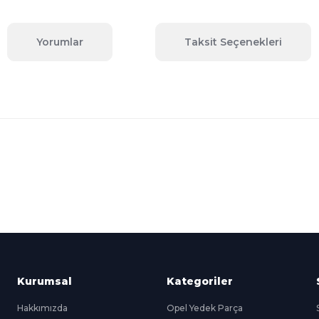
Yorumlar
Taksit Seçenekleri
 konularda yetersiz gördüğünüz noktaları öneri formunu kullanarak tara
Bu ürüne ilk yorumu siz yapın!
Yorum Yaz
Kredi Kartına Taksit
nü içerisinde
Tüm Kredi Kartlarına taksit
seçenekleri
Kurumsal
Kategoriler
Hakkımızda
Opel Yedek Parça