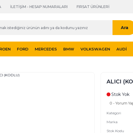
A
İLETİŞİM - HESAP NUMARALARI
FIRSAT ÜRÜNLERİ
Ara
TROEN
FORD
MERCEDES
BMW
VOLKSWAGEN
AUDI
ALICI (K
Stok Yok
0 - Yorum Ya
Kategori
Marka
Stok Kodu