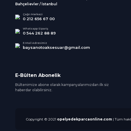
Bahçelievler / İstanbul
Çağrı Merkezi
0 212 656 67 00
Whatsapp Sipariş
0 544 262 88 89
E-Mail Adresimiz
baysanotoaksesuar@gmail.com
E-Bülten Abonelik
Bültenimize abone olarak kampanyalarımızdan ilk siz
haberdar olabilirsiniz.
Copyright © 2021
opelyedekparcaonline.com
| Tüm hakla