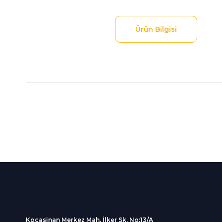
Ürün Bilgisi
Bu ürünün fiyat bilgisi, resim, ürün açıklamalarında ve diğer
Görüş ve önerileriniz için teşekkür ederiz.
Ürün resmi kalitesiz, bozuk veya görüntülenemiyor.
Ürün açıklamasında eksik bilgiler bulunuyor.
%100 Güvenli
İndirimli Ürünler
Ürün bilgilerinde hatalar bulunuyor.
Alışveriş
Tüm siparişleriniz 2 iş gü
Ürün fiyatı diğer sitelerden daha pahalı.
256Bit SSL sertifikası
kargolanmaktadır.
Bu ürüne benzer farklı alternatifler olmalı.
Kocasinan Merkez Mah. İlker Sk. No:13/A