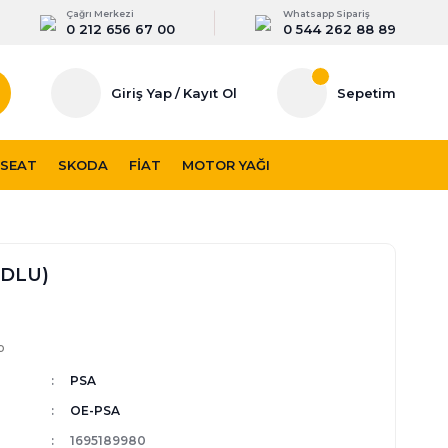
Çağrı Merkezi
Whatsapp Sipariş
0 212 656 67 00
0 544 262 88 89
Giriş Yap
/
Kayıt Ol
Sepetim
SEAT
SKODA
FIAT
MOTOR YAĞI
ODLU)
p
PSA
OE-PSA
1695189980