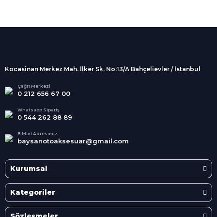
%100 Güvenli
Alışveriş
256Bit SSL sertifikası
İndirimli Ürünler
Tüm siparişleriniz 2 iş günü içerisinde
kargolanmaktadır.
Kocasinan Merkez Mah. İlker Sk. No:13/A Bahçelievler / İstanbul
Kredi Kartına Taksit
Süper
İndirimler
Tüm Kredi Kartlarına taksit
Çağrı Merkezi
0 212 656 67 00
seçenekleri
Her Ay Her
Kategoride
Whatsapp Sipariş
0 544 262 88 89
E-Mail Adresimiz
baysanotoaksesuar@gmail.com
Kurumsal
Kategoriler
Sözleşmeler