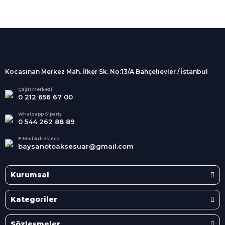
%100 Güvenli
Alışveriş
256Bit SSL sertifikası
İndirimli Ürünler
Tüm siparişleriniz 2 iş günü içerisinde
kargolanmaktadır.
Kocasinan Merkez Mah. İlker Sk. No:13/A Bahçelievler / İstanbul
Kredi Kartına Taksit
Süper
İndirimler
Tüm Kredi Kartlarına taksit
Çağrı Merkezi
0 212 656 67 00
seçenekleri
Her Ay Her
Kategoride
Whatsapp Sipariş
0 544 262 88 89
E-Mail Adresimiz
baysanotoaksesuar@gmail.com
Kurumsal
Kategoriler
Sözleşmeler