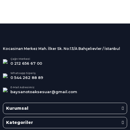
%100 Güvenli
Alışveriş
256Bit SSL sertifikası
İndirimli Ürünler
Tüm siparişleriniz 2 iş günü içerisinde
kargolanmaktadır.
Kocasinan Merkez Mah. İlker Sk. No:13/A Bahçelievler / İstanbul
Kredi Kartına Taksit
Süper
İndirimler
Tüm Kredi Kartlarına taksit
Çağrı Merkezi
0 212 656 67 00
seçenekleri
Her Ay Her
Kategoride
Whatsapp Sipariş
0 544 262 88 89
E-Mail Adresimiz
baysanotoaksesuar@gmail.com
Kurumsal
Kategoriler