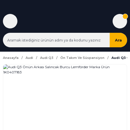
Ara
Anasayfa
Audi
Audi Q3
Ön Takım Ve Süspansiyon
Audi Q3 Ö