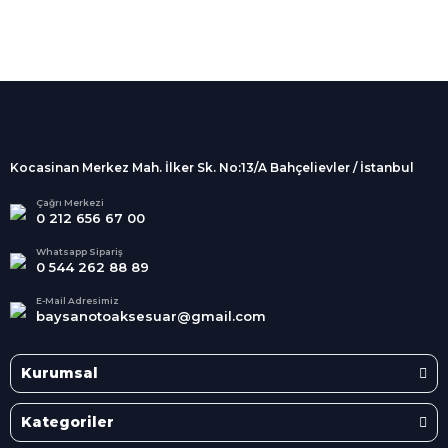
%100 Güvenli
Alışveriş
256Bit SSL sertifikası
İndirimli Ürünler
Tüm siparişleriniz 2 iş günü içerisinde
kargolanmaktadır.
Kocasinan Merkez Mah. İlker Sk. No:13/A Bahçelievler / İstanbul
Kredi Kartına Taksit
Süper
İndirimler
Tüm Kredi Kartlarına taksit
Çağrı Merkezi
0 212 656 67 00
seçenekleri
Her Ay Her
Kategoride
Whatsapp Sipariş
0 544 262 88 89
E-Mail Adresimiz
baysanotoaksesuar@gmail.com
Kurumsal
Kategoriler