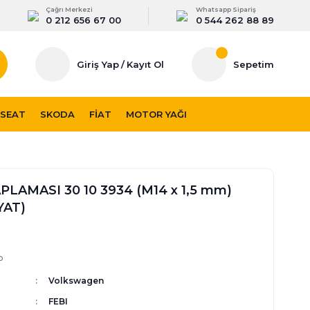
Çağrı Merkezi
Whatsapp Sipariş
0 212 656 67 00
0 544 262 88 89
Giriş Yap
/
Kayıt Ol
Sepetim
SEAT
SKODA
FIAT
MOTOR YAĞI
PLAMASI 30 10 3934 (M14 x 1,5 mm)
YAT)
p
Volkswagen
FEBI