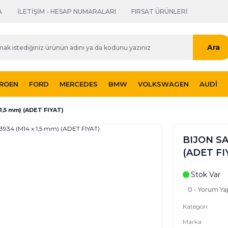
A
İLETİŞİM - HESAP NUMARALARI
FIRSAT ÜRÜNLERİ
Ara
TROEN
FORD
MERCEDES
BMW
VOLKSWAGEN
AUDI
1,5 mm) (ADET FIYAT)
BIJON SA
(ADET FI
Stok Var
0 - Yorum Ya
Kategori
Marka