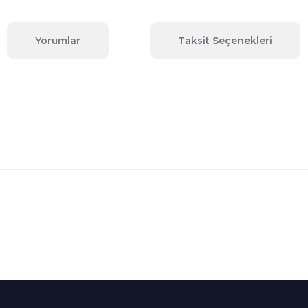
Yorumlar
Taksit Seçenekleri
 konularda yetersiz gördüğünüz noktaları öneri formunu kullanarak tara
Bu ürüne ilk yorumu siz yapın!
Yorum Yaz
Kredi Kartına Taksit
nü içerisinde
Tüm Kredi Kartlarına taksit
seçenekleri