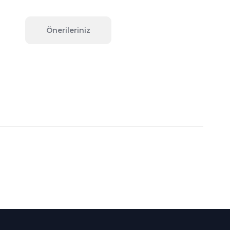
Önerileriniz
fımıza iletebilirsiniz.
Süper
İndirimler
Her Ay Her
Kategoride