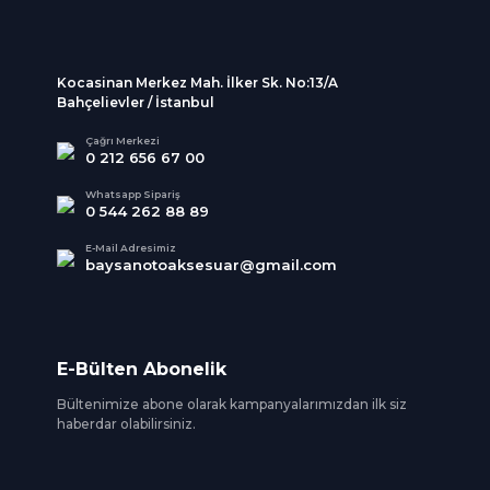
Kocasinan Merkez Mah. İlker Sk. No:13/A
Bahçelievler / İstanbul
Çağrı Merkezi
0 212 656 67 00
Whatsapp Sipariş
0 544 262 88 89
E-Mail Adresimiz
baysanotoaksesuar@gmail.com
E-Bülten Abonelik
Bültenimize abone olarak kampanyalarımızdan ilk siz
haberdar olabilirsiniz.