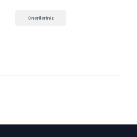
Önerileriniz
fımıza iletebilirsiniz.
Süper
İndirimler
Her Ay Her
Kategoride