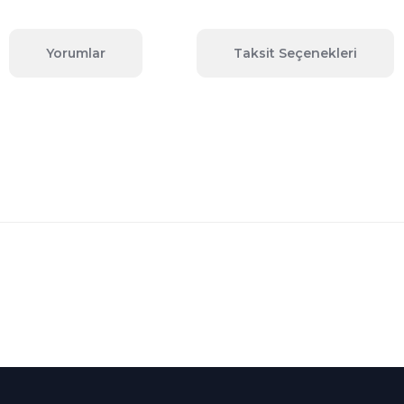
Yorumlar
Taksit Seçenekleri
 konularda yetersiz gördüğünüz noktaları öneri formunu kullanarak tara
Bu ürüne ilk yorumu siz yapın!
Yorum Yaz
Kredi Kartına Taksit
nü içerisinde
Tüm Kredi Kartlarına taksit
seçenekleri