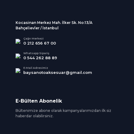
Kocasinan Merkez Mah. İlker Sk. No:13/A
Bahçelievler / İstanbul
Çağrı Merkezi
0 212 656 67 00
Whatsapp Sipariş
0 544 262 88 89
E-Mail Adresimiz
baysanotoaksesuar@gmail.com
E-Bülten Abonelik
Bültenimize abone olarak kampanyalarımızdan ilk siz
haberdar olabilirsiniz.