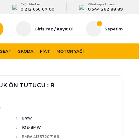
Çağrı Merkezi
Whatsapp Sipariş
0 212 656 67 00
0 544 262 88 89
Giriş Yap
/
Kayıt Ol
Sepetim
SEAT
SKODA
FIAT
MOTOR YAĞI
K ÖN TUTUCU : R
p
Bmw
IOE-BMW
BMW 41357207186