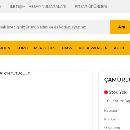
A
İLETİŞİM - HESAP NUMARALARI
FIRSAT ÜRÜNLERİ
Ara
TROEN
FORD
MERCEDES
BMW
VOLKSWAGEN
AUDI
ÇAMURLU
Stok Yok
0 - Yorum Ya
Kategori
Marka
Stok Kodu