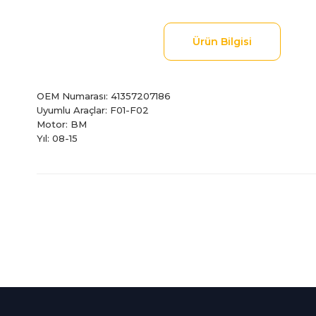
Ürün Bilgisi
OEM Numarası: 41357207186
Uyumlu Araçlar: F01-F02
Motor: BM
Yıl: 08-15
Bu ürünün fiyat bilgisi, resim, ürün açıklamalarında ve diğer
Görüş ve önerileriniz için teşekkür ederiz.
Ürün resmi kalitesiz, bozuk veya görüntülenemiyor.
Ürün açıklamasında eksik bilgiler bulunuyor.
%100 Güvenli
İndirimli Ürünler
Ürün bilgilerinde hatalar bulunuyor.
Alışveriş
Tüm siparişleriniz 2 iş gü
Ürün fiyatı diğer sitelerden daha pahalı.
256Bit SSL sertifikası
kargolanmaktadır.
Bu ürüne benzer farklı alternatifler olmalı.