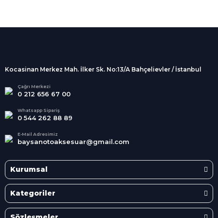
%100 Güvenli
Alışveriş
256Bit SSL sertifikası
İndirimli Ürünler
Tüm siparişleriniz 2 iş günü içerisinde
kargolanmaktadır.
Kocasinan Merkez Mah. İlker Sk. No:13/A Bahçelievler / İstanbul
Kredi Kartına Taksit
Süper
İndirimler
Tüm Kredi Kartlarına taksit
Çağrı Merkezi
0 212 656 67 00
seçenekleri
Her Ay Her
Kategoride
Whatsapp Sipariş
0 544 262 88 89
E-Mail Adresimiz
baysanotoaksesuar@gmail.com
Kurumsal
Kategoriler
Sözleşmeler